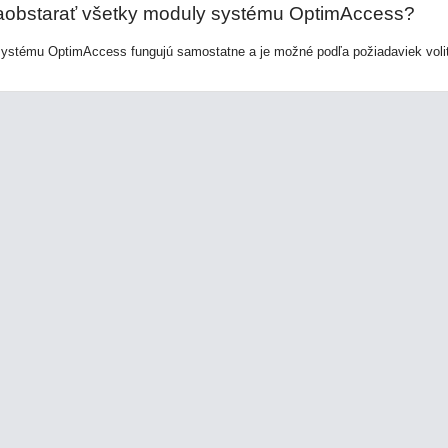
zaobstarať všetky moduly systému OptimAccess?
systému OptimAccess fungujú samostatne a je možné podľa požiadaviek voli