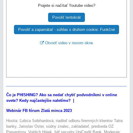
Prajete si načítať Youtube video?
Povoliť tentokrát
Povoliť a zapamätať - súhlas s druhom cookie: Funkčné
Otvoriť video v novom okne
Čo je PHISHING? Ako sa nedať chytiť podvodníkmi v online
svete? Kedy najčastejšie naletíme? |
Webinár FB fórum Zlatá minca 2023
Hostia: Ľubica Sobihardová, riaditeľ odboru firemných klientov Tatra
banky, Jaroslav Oster, súdny znalec,
zakladateľ, predseda OZ
Preventista, Vojtěch Hájek, šéf security UniCredit Bank. Moderuje: