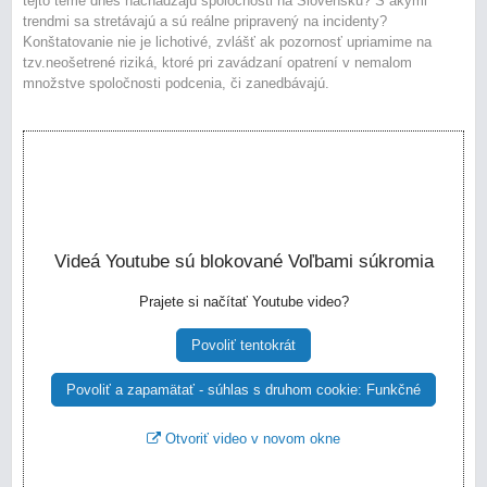
tejto téme dnes nachádzajú spoločnosti na Slovensku? S akými
trendmi sa stretávajú a sú reálne pripravený na incidenty?
Konštatovanie nie je lichotivé, zvlášť ak pozornosť upriamime na
tzv.neošetrené riziká, ktoré pri zavádzaní opatrení v nemalom
množstve spoločnosti podcenia, či zanedbávajú.
Videá Youtube sú blokované Voľbami súkromia
Prajete si načítať Youtube video?
Povoliť tentokrát
Povoliť a zapamätať - súhlas s druhom cookie: Funkčné
Otvoriť video v novom okne