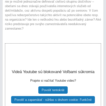
nie je možné jednoznačne definovať cieľovú skupinu útočníkov –
obeťami sa dnes stávajú používatelia internetových služieb od
detí/mládeže, cez aktívnu dospelú populáciu až po seniorov. V čom
spočíva nebezpečenstvo takýchto aktivít na potenciálne obete resp.
na organizácie? Ide len o neškodnú hru alebo bezohľadný zámer? Aké
riziko predstavuje pre svojho zamestnávateľa needukovaný
zamestanec?
Videá Youtube sú blokované Voľbami súkromia
Prajete si načítať Youtube video?
Povoliť tentokrát
Povoliť a zapamätať - súhlas s druhom cookie: Funkčné