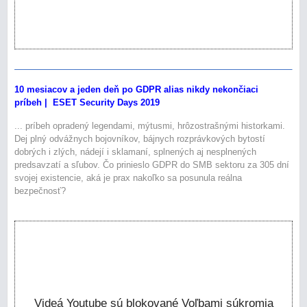
10 mesiacov a jeden deň po GDPR alias nikdy nekončiaci
príbeh | ESET Security Days 2019
... príbeh opradený legendami, mýtusmi, hrôzostrašnými historkami.
Dej plný odvážnych bojovníkov, bájnych rozprávkových bytostí
dobrých i zlých, nádejí i sklamaní, splnených aj nesplnených
predsavzatí a sľubov. Čo prinieslo GDPR do SMB sektoru za 305 dní
svojej existencie, aká je prax nakoľko sa posunula reálna
bezpečnosť?
Videá Youtube sú blokované Voľbami súkromia