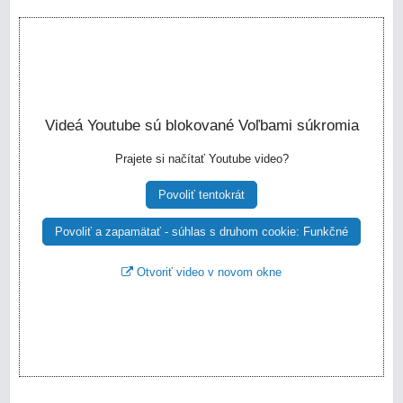
Videá Youtube sú blokované Voľbami súkromia
Prajete si načítať Youtube video?
Povoliť tentokrát
Povoliť a zapamätať - súhlas s druhom cookie: Funkčné
Otvoriť video v novom okne