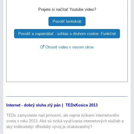
Prajete si načítať Youtube video?
Povoliť tentokrát
Povoliť a zapamätať - súhlas s druhom cookie: Funkčné
Otvoriť video v novom okne
Internet - dobrý sluha zlý pán | TEDxKosice 2013
TEDx zamyslenie nad prínosmi, ale najmä rizikami internetového
sveta v roku 2013. Aké sú riziká využívania internetových služieb a
aký krátkodobý/ dlhodobý vývoj je očakávateľný?