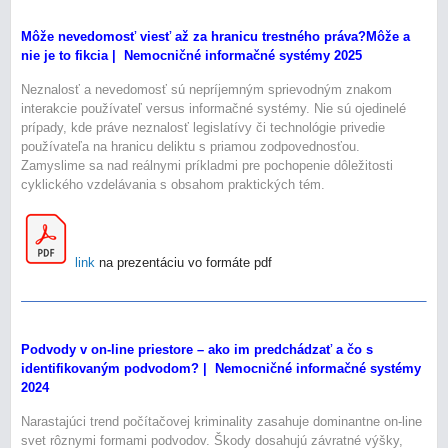
Môže nevedomosť viesť až za hranicu trestného práva?Môže a
nie je to fikcia | Nemocničné informačné systémy 2025
Neznalosť a nevedomosť sú nepríjemným sprievodným znakom
interakcie používateľ versus informačné systémy. Nie sú ojedinelé
prípady, kde práve neznalosť legislatívy či technológie privedie
používateľa na hranicu deliktu s priamou zodpovednosťou.
Zamyslime sa nad reálnymi príkladmi pre pochopenie dôležitosti
cyklického vzdelávania s obsahom praktických tém.
link
na prezentáciu vo formáte pdf
Podvody v on-line priestore – ako im predchádzať a čo s
identifikovaným podvodom? | Nemocničné informačné systémy
2024
Narastajúci trend počítačovej kriminality zasahuje dominantne on-line
svet rôznymi formami podvodov. Škody dosahujú závratné výšky,