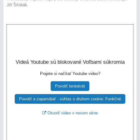
Jiří Ščobák.
Videá Youtube sú blokované Voľbami súkromia
Prajete si načítať Youtube video?
Povoliť tentokrát
Povoliť a zapamätať - súhlas s druhom cookie: Funkčné
Otvoriť video v novom okne