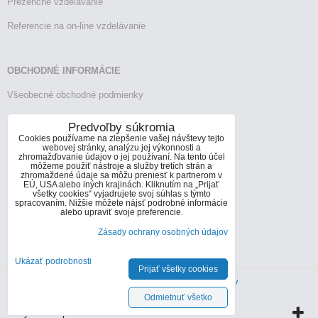
Prezenčné vzdelávanie
Referencie na on-line vzdelávanie
OBCHODNÉ INFORMÁCIE
Všeobecné obchodné podmienky
Reklamačný poriadok
Predvoľby súkromia
Cookies používame na zlepšenie vašej návštevy tejto
Vrátenie tovaru
webovej stránky, analýzu jej výkonnosti a
zhromažďovanie údajov o jej používaní. Na tento účel
môžeme použiť nástroje a služby tretích strán a
zhromaždené údaje sa môžu preniesť k partnerom v
EÚ, USA alebo iných krajinách. Kliknutím na „Prijať
KONTAKTY
všetky cookies“ vyjadrujete svoj súhlas s týmto
spracovaním. Nižšie môžete nájsť podrobné informácie
Informácie o kontaktoch
alebo upraviť svoje preferencie.
Zásady ochrany osobných údajov
info@infoconsult.sk
+421 905 272 066
Ukázať podrobnosti
Prijať všetky cookies
Predvoľby súkromia
Zásady ochrany osobných údajov
Odmietnuť všetko
Vytvorené pomocou:
BiznisWeb.sk