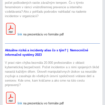
počet poškodených rastie závažným tempom. Čo s týmto
fenoménom v rámci vnútrofiremnej prevencie a interného
vzdelávania? Ako z pohľadu podvodov nahliadať na riadenie
incidentov v organizácii?
link
na prezentáciu vo formáte pdf
Aktuálne riziká a incidenty alias čo s tým? | Nemocničné
informačné systémy 2023
V praxi nám chýba bezmála 20.000 profesionálov z oblasti
kybernetickej bezpečnosti. Počet incidentov a s nimi spojených škôd
narastá každým dňom. Úroveň manipulatívnych útokov sa neustále
zvyšuje a zasahuje do všetkých úrovní spoločnosti vrátane detí a
seniorov. Kde sme, kam kráčame a ako sme na túto cestu
pripravený?
link
na prezentáciu vo formáte pdf