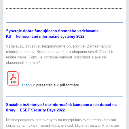
Synergie dobre fungujúceho firemného vzdelávania
KB | Nemocničné informačné systémy 2022
Vzdelávať, zvyšovať bezpečnostné povedomie. Zamestnancov,
mládež, seniorov. Bez poznania rizík a chápania súvzťažností to
reálne nejde. Čomu je potrebné venovať pozornosť a aké sú
skúsenosti z praxe?
stiahnuť
prezentácie v pdf formáte
Sociálne inžiniertvo / dezinformačné kampane a ich dopad na
firmy | ESET Security Days 2022
Narast podvodov postavených na manipulatívnych technikách má
čoraz dynamickejší nárast vrátane škôd, ktoré prinášajú. V princípe