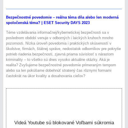
Bezpečnostné povedomie – reálna téma dňa alebo len moderná
spoločenská téma? | ESET Security DAYS 2023
Téme vzdelávania informačnej/kybernetickej bezpečnosti sa v
poslednom období venuje v odborných i laických kruhoch mnoho
pozornosti. Nízka úroveň povedomia i praktických skúseností v
školstve, firmách, štátnej správe, nedostatok odborníkov pre pokrytie
potrieb riadenia bezpečnosti, zjavná priama súvislosť s nárastom
kriminality – to všetko sú dnes vysoko aktuálne otázky. Aká je
realita? Zvyšujeme bezpečnostné povedomie primeraným tempom
alebo sa len pokúšame dobehnúť stratený čas rôznymi formami
častokrát na úkor kvality a dosahovania cieľov?
Videá Youtube sú blokované Voľbami súkromia