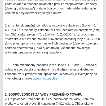
podmienkach a spôsobe uplatnenia práv zo zodpovednosti za vady
(ďalej aj „reklamácia") vrátane údajov o tom, kde môže reklamáciu
uplatniť a o vykonávaní záručných opráv.
1.2. Tento reklamačný poriadok je vydaný v súlade so zákonom č.
40/1964 Zb. Občiansky zákonník v znení neskorších predpisov (ďalej
len „Občiansky zákonník"), zákonom č. 250/2007 Z. z. o ochrane
spotrebiteľa a o zmene zákona Slovenskej národnej rady č. 372/1990
Zb. o priestupkoch v znení neskorších predpisov (ďalej len „Zákon o
ochrane spotrebiteľa"), ako aj ostatnými všeobecne záväznými
právnymi predpismi Slovenskej republiky.
1.3. Tento reklamačný poriadok je v súlade s § 18 ods. 1 Zákona o
ochrane spotrebiteľa umiestnený na viditeľnom mieste dostupnom
zákazníkovi v prevádzkárni spoločnosti a zároveň je zverejnený na
internetovej stránke
www.infoconsult.sk
2. ZODPOVEDNOSŤ ZA VADY PREDANÉHO TOVARU
2.1. Spoločnosť Info consult, s.r.o. zodpovedá za vady, ktoré má
predaný tovar pri prevzatí kupujúcim (§ 619 ods. 1 Občianskeho