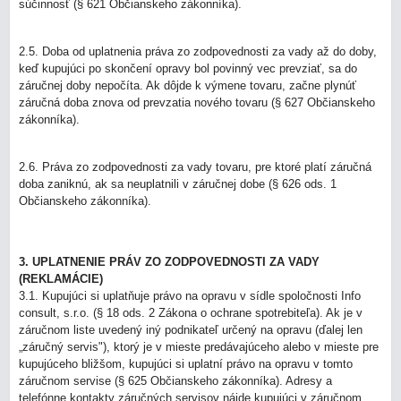
súčinnosť (§ 621 Občianskeho zákonníka).
2.5. Doba od uplatnenia práva zo zodpovednosti za vady až do doby,
keď kupujúci po skončení opravy bol povinný vec prevziať, sa do
záručnej doby nepočíta. Ak dôjde k výmene tovaru, začne plynúť
záručná doba znova od prevzatia nového tovaru (§ 627 Občianskeho
zákonníka).
2.6. Práva zo zodpovednosti za vady tovaru, pre ktoré platí záručná
doba zaniknú, ak sa neuplatnili v záručnej dobe (§ 626 ods. 1
Občianskeho zákonníka).
3. UPLATNENIE PRÁV ZO ZODPOVEDNOSTI ZA VADY
(REKLAMÁCIE)
3.1. Kupujúci si uplatňuje právo na opravu v sídle spoločnosti Info
consult, s.r.o. (§ 18 ods. 2 Zákona o ochrane spotrebiteľa). Ak je v
záručnom liste uvedený iný podnikateľ určený na opravu (ďalej len
„záručný servis"), ktorý je v mieste predávajúceho alebo v mieste pre
kupujúceho bližšom, kupujúci si uplatní právo na opravu v tomto
záručnom servise (§ 625 Občianskeho zákonníka). Adresy a
telefónne kontakty záručných servisov nájde kupujúci v záručnom