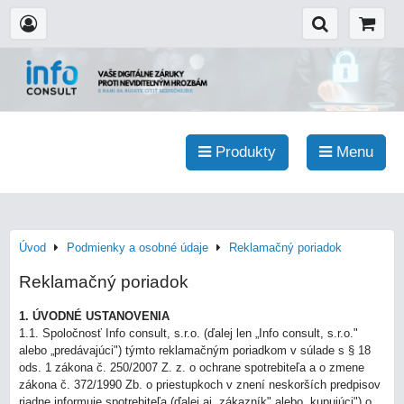
Produkty
Menu
Úvod
Podmienky a osobné údaje
Reklamačný poriadok
Reklamačný poriadok
1. ÚVODNÉ USTANOVENIA
1.1. Spoločnosť Info consult, s.r.o. (ďalej len „Info consult, s.r.o."
alebo „predávajúci") týmto reklamačným poriadkom v súlade s § 18
ods. 1 zákona č. 250/2007 Z. z. o ochrane spotrebiteľa a o zmene
zákona č. 372/1990 Zb. o priestupkoch v znení neskorších predpisov
riadne informuje spotrebiteľa (ďalej aj „zákazník" alebo „kupujúci") o