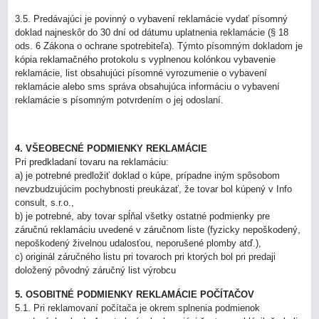
3.5. Predávajúci je povinný o vybavení reklamácie vydať písomný
doklad najneskôr do 30 dní od dátumu uplatnenia reklamácie (§ 18
ods. 6 Zákona o ochrane spotrebiteľa). Týmto písomným dokladom je
kópia reklamačného protokolu s vyplnenou kolónkou vybavenie
reklamácie, list obsahujúci písomné vyrozumenie o vybavení
reklamácie alebo sms správa obsahujúca informáciu o vybavení
reklamácie s písomným potvrdením o jej odoslaní.
4. VŠEOBECNÉ PODMIENKY REKLAMÁCIE
Pri predkladaní tovaru na reklamáciu:
a) je potrebné predložiť doklad o kúpe, prípadne iným spôsobom
nevzbudzujúcim pochybnosti preukázať, že tovar bol kúpený v Info
consult, s.r.o.,
b) je potrebné, aby tovar spĺňal všetky ostatné podmienky pre
záručnú reklamáciu uvedené v záručnom liste (fyzicky nepoškodený,
nepoškodený živelnou udalosťou, neporušené plomby atď.),
c) originál záručného listu pri tovaroch pri ktorých bol pri predaji
doložený pôvodný záručný list výrobcu
5. OSOBITNÉ PODMIENKY REKLAMÁCIE POČÍTAČOV
5.1. Pri reklamovaní počítača je okrem splnenia podmienok