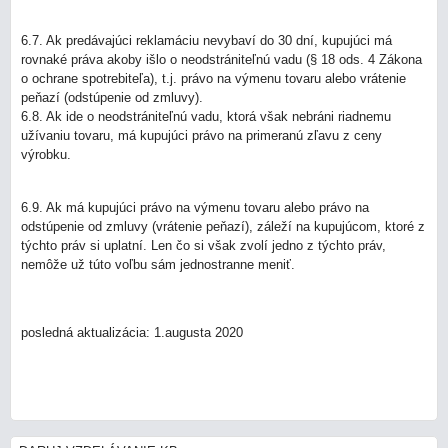
6.7. Ak predávajúci reklamáciu nevybaví do 30 dní, kupujúci má
rovnaké práva akoby išlo o neodstrániteľnú vadu (§ 18 ods. 4 Zákona
o ochrane spotrebiteľa), t.j. právo na výmenu tovaru alebo vrátenie
peňazí (odstúpenie od zmluvy).
6.8. Ak ide o neodstrániteľnú vadu, ktorá však nebráni riadnemu
užívaniu tovaru, má kupujúci právo na primeranú zľavu z ceny
výrobku.
6.9. Ak má kupujúci právo na výmenu tovaru alebo právo na
odstúpenie od zmluvy (vrátenie peňazí), záleží na kupujúcom, ktoré z
týchto práv si uplatní. Len čo si však zvolí jedno z týchto práv,
nemôže už túto voľbu sám jednostranne meniť.
posledná aktualizácia: 1.augusta 2020