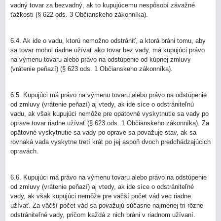
vadný tovar za bezvadný, ak to kupujúcemu nespôsobí závažné
ťažkosti (§ 622 ods. 3 Občianskeho zákonníka).
6.4. Ak ide o vadu, ktorú nemožno odstrániť, a ktorá bráni tomu, aby
sa tovar mohol riadne užívať ako tovar bez vady, má kupujúci právo
na výmenu tovaru alebo právo na odstúpenie od kúpnej zmluvy
(vrátenie peňazí) (§ 623 ods. 1 Občianskeho zákonníka).
6.5. Kupujúci má právo na výmenu tovaru alebo právo na odstúpenie
od zmluvy (vrátenie peňazí) aj vtedy, ak ide síce o odstrániteľnú
vadu, ak však kupujúci nemôže pre opätovné vyskytnutie sa vady po
oprave tovar riadne užívať (§ 623 ods. 1 Občianskeho zákonníka). Za
opätovné vyskytnutie sa vady po oprave sa považuje stav, ak sa
rovnaká vada vyskytne tretí krát po jej aspoň dvoch predchádzajúcich
opravách.
6.6. Kupujúci má právo na výmenu tovaru alebo právo na odstúpenie
od zmluvy (vrátenie peňazí) aj vtedy, ak ide síce o odstrániteľné
vady, ak však kupujúci nemôže pre väčší počet vád vec riadne
užívať. Za väčší počet vád sa považujú súčasne najmenej tri rôzne
odstrániteľné vady, pričom každá z nich bráni v riadnom užívaní.