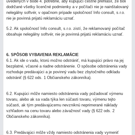
uvedených v bode 4. potrebné, aby kupujúci čestne prehlásil, že boli
dodržané všetky licenčné podmienky a v počítači nie je nainštalovaný
nelegálny softvér, v opačnom prípade spoločnosť Info consult, s.r.o.
nie je povinná prijatú reklamáciu uznať.
5.2. Ak spoločnosť Info consult, s.r.o. zistí, že reklamovaný počítač
obsahuje nelegálny softvér, nie je povinná prijatú reklamáciu uznať.
6. SPÔSOB VYBAVENIA REKLAMÁCIE
6.1. Ak ide o vadu, ktorú možno odstrániť, má kupujúci právo na jej
bezplatné, včasné a riadne odstránenie. O spôsobe odstránenia vady
rozhoduje predávajúci a je povinný vadu bez zbytočného odkladu
odstrániť (§ 622 ods. 1 Občianskeho zákonníka).
6.2. Kupujúci môže namiesto odstránenia vady požadovať výmenu
tovaru, alebo ak sa vada týka len súčasti tovaru, výmenu tejto
súčasti, ak tým predávajúcemu nevzniknú neprimerané náklady
vzhľadom na cenu tovaru alebo závažnosť vady (§ 622 ods. 2
Občianskeho zákonníka).
6.3. Predávajúci môže vždy namiesto odstránenia vady vymeniť