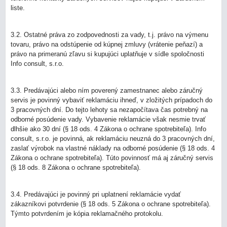
liste.
3.2. Ostatné práva zo zodpovednosti za vady, t.j. právo na výmenu
tovaru, právo na odstúpenie od kúpnej zmluvy (vrátenie peňazí) a
právo na primeranú zľavu si kupujúci uplatňuje v sídle spoločnosti
Info consult, s.r.o.
3.3. Predávajúci alebo ním poverený zamestnanec alebo záručný
servis je povinný vybaviť reklamáciu ihneď, v zložitých prípadoch do
3 pracovných dní. Do tejto lehoty sa nezapočítava čas potrebný na
odborné posúdenie vady. Vybavenie reklamácie však nesmie trvať
dlhšie ako 30 dní (§ 18 ods. 4 Zákona o ochrane spotrebiteľa). Info
consult, s.r.o. je povinná, ak reklamáciu neuzná do 3 pracovných dní,
zaslať výrobok na vlastné náklady na odborné posúdenie (§ 18 ods. 4
Zákona o ochrane spotrebiteľa). Túto povinnosť má aj záručný servis
(§ 18 ods. 8 Zákona o ochrane spotrebiteľa).
3.4. Predávajúci je povinný pri uplatnení reklamácie vydať
zákazníkovi potvrdenie (§ 18 ods. 5 Zákona o ochrane spotrebiteľa).
Týmto potvrdením je kópia reklamačného protokolu.