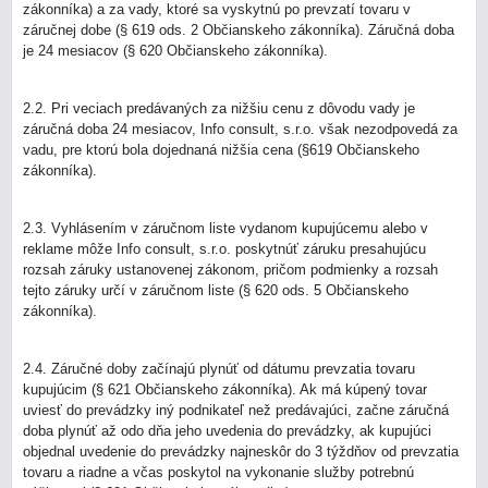
zákonníka) a za vady, ktoré sa vyskytnú po prevzatí tovaru v
záručnej dobe (§ 619 ods. 2 Občianskeho zákonníka). Záručná doba
je 24 mesiacov (§ 620 Občianskeho zákonníka).
2.2. Pri veciach predávaných za nižšiu cenu z dôvodu vady je
záručná doba 24 mesiacov, Info consult, s.r.o. však nezodpovedá za
vadu, pre ktorú bola dojednaná nižšia cena (§619 Občianskeho
zákonníka).
2.3. Vyhlásením v záručnom liste vydanom kupujúcemu alebo v
reklame môže Info consult, s.r.o. poskytnúť záruku presahujúcu
rozsah záruky ustanovenej zákonom, pričom podmienky a rozsah
tejto záruky určí v záručnom liste (§ 620 ods. 5 Občianskeho
zákonníka).
2.4. Záručné doby začínajú plynúť od dátumu prevzatia tovaru
kupujúcim (§ 621 Občianskeho zákonníka). Ak má kúpený tovar
uviesť do prevádzky iný podnikateľ než predávajúci, začne záručná
doba plynúť až odo dňa jeho uvedenia do prevádzky, ak kupujúci
objednal uvedenie do prevádzky najneskôr do 3 týždňov od prevzatia
tovaru a riadne a včas poskytol na vykonanie služby potrebnú