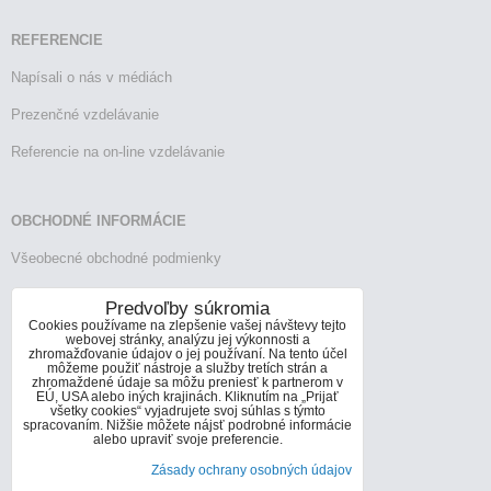
REFERENCIE
Napísali o nás v médiách
Prezenčné vzdelávanie
Referencie na on-line vzdelávanie
OBCHODNÉ INFORMÁCIE
Všeobecné obchodné podmienky
Reklamačný poriadok
Predvoľby súkromia
Cookies používame na zlepšenie vašej návštevy tejto
Vrátenie tovaru
webovej stránky, analýzu jej výkonnosti a
zhromažďovanie údajov o jej používaní. Na tento účel
môžeme použiť nástroje a služby tretích strán a
zhromaždené údaje sa môžu preniesť k partnerom v
EÚ, USA alebo iných krajinách. Kliknutím na „Prijať
KONTAKTY
všetky cookies“ vyjadrujete svoj súhlas s týmto
spracovaním. Nižšie môžete nájsť podrobné informácie
Informácie o kontaktoch
alebo upraviť svoje preferencie.
Zásady ochrany osobných údajov
info@infoconsult.sk