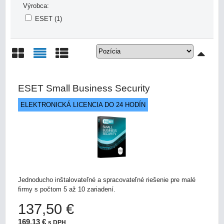
Výrobca:
ESET (1)
Mriežka
Zoznam
Tabuľka
ESET Small Business Security
ELEKTRONICKÁ LICENCIA DO 24 HODÍN
Jednoducho inštalovateľné a spracovateľné riešenie pre malé
firmy s počtom 5 až 10 zariadení.
137,50 €
169,13 €
s DPH