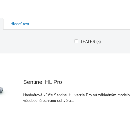
Hľadať text
THALES (3)
am
buľka
Sentinel HL Pro
Hardvérové kľúče Sentinel HL verzia Pro sú základným modelo
všeobecnú ochranu softvéru...