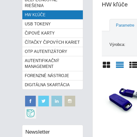
HW kľúče
RIEŠENIA
HW KĽÚČE
USB TOKENY
Parametre
ČIPOVÉ KARTY
ČÍTAČKY ČIPOVÝCH KARIET
Výrobca:
OTP AUTENTIZÁTORY
AUTENTIFIKAČNÝ
MANAGEMENT
Mriežka
Zozn
Ta
FORENZNÉ NÁSTROJE
DIGITÁLNA SKARTÁCIA
Newsletter