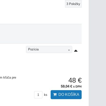
3
Položky
Pozícia
m kľúča pre
48 €
59,04 €
s DPH
DO KOŠÍKA
ks