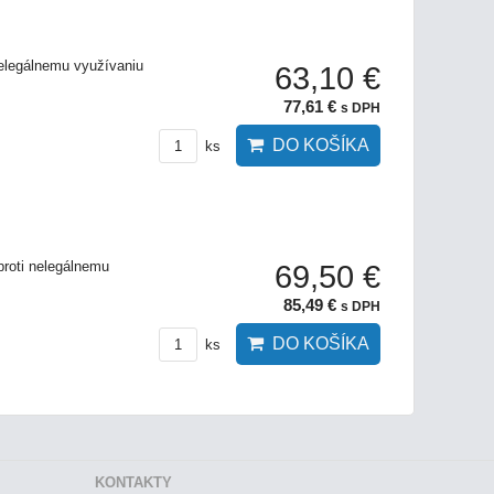
nelegálnemu využívaniu
63,10 €
77,61 €
s DPH
DO KOŠÍKA
ks
proti nelegálnemu
69,50 €
85,49 €
s DPH
DO KOŠÍKA
ks
KONTAKTY