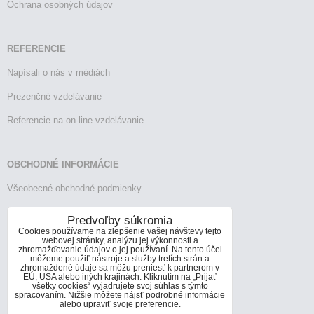
Ochrana osobných údajov
REFERENCIE
Napísali o nás v médiách
Prezenčné vzdelávanie
Referencie na on-line vzdelávanie
OBCHODNÉ INFORMÁCIE
Všeobecné obchodné podmienky
Reklamačný poriadok
Predvoľby súkromia
Cookies používame na zlepšenie vašej návštevy tejto
Vrátenie tovaru
webovej stránky, analýzu jej výkonnosti a
zhromažďovanie údajov o jej používaní. Na tento účel
môžeme použiť nástroje a služby tretích strán a
zhromaždené údaje sa môžu preniesť k partnerom v
EÚ, USA alebo iných krajinách. Kliknutím na „Prijať
KONTAKTY
všetky cookies“ vyjadrujete svoj súhlas s týmto
spracovaním. Nižšie môžete nájsť podrobné informácie
Informácie o kontaktoch
alebo upraviť svoje preferencie.