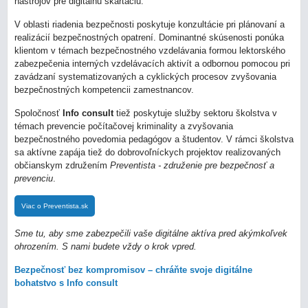
nástrojov pre digitálnu skartáciu.
V oblasti riadenia bezpečnosti poskytuje konzultácie pri plánovaní a
realizácií bezpečnostných opatrení. Dominantné skúsenosti ponúka
klientom v témach bezpečnostného vzdelávania formou lektorského
zabezpečenia interných vzdelávacích aktivít a odbornou pomocou pri
zavádzaní systematizovaných a cyklických procesov zvyšovania
bezpečnostných kompetencii zamestnancov.
Spoločnosť
Info consult
tiež poskytuje služby sektoru školstva v
témach prevencie počítačovej kriminality a zvyšovania
bezpečnostného povedomia pedagógov a študentov. V rámci školstva
sa aktívne zapája tiež do dobrovoľníckych projektov realizovaných
občianskym združením
Preventista - združenie pre bezpečnosť a
prevenciu
.
Viac o Preventista.sk
Sme tu, aby sme zabezpečili vaše digitálne aktíva pred akýmkoľvek
ohrozením. S nami budete vždy o krok vpred.
Bezpečnosť bez kompromisov – chráňte svoje digitálne
bohatstvo s Info consult