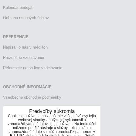
Kalendár podujatí
Ochrana osobných údajov
REFERENCIE
Napísali o nás v médiách
Prezenčné vzdelávanie
Referencie na on-line vzdelávanie
OBCHODNÉ INFORMÁCIE
Všeobecné obchodné podmienky
Reklamačný poriadok
Predvoľby súkromia
Cookies používame na zlepšenie vašej návštevy tejto
Vrátenie tovaru
webovej stránky, analýzu jej výkonnosti a
zhromažďovanie údajov o jej používaní. Na tento účel
môžeme použiť nástroje a služby tretích strán a
zhromaždené údaje sa môžu preniesť k partnerom v
EÚ, USA alebo iných krajinách. Kliknutím na „Prijať