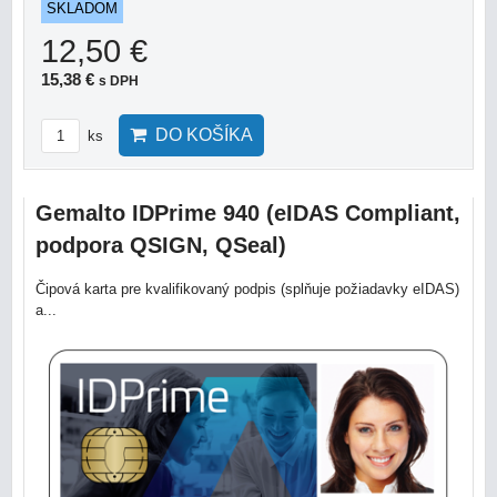
SKLADOM
12,50 €
15,38 €
s DPH
DO KOŠÍKA
ks
Gemalto IDPrime 940 (eIDAS Compliant,
podpora QSIGN, QSeal)
Čipová karta pre kvalifikovaný podpis (splňuje požiadavky eIDAS)
a...