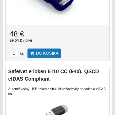
48 €
59,04 €
s DPH
DO KOŠÍKA
ks
SafeNet eToken 5110 CC (940), QSCD -
eIDAS Compliant
Autentifikačný USB token splňujúci požiadavky nariadenia eIDAS
na...