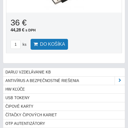
36 €
44,28 €
s DPH
DO KOŠÍKA
ks
DARUJ VZDELÁVANIE KB
ANTIVÍRUS A BEZPEČNOSTNÉ RIEŠENIA
HW KĽÚČE
USB TOKENY
ČIPOVÉ KARTY
ČÍTAČKY ČIPOVÝCH KARIET
OTP AUTENTIZÁTORY