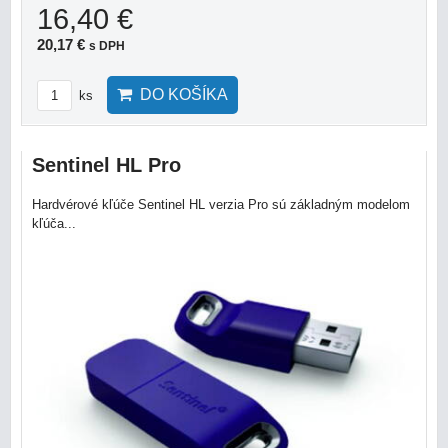
16,40 €
20,17 €
s DPH
DO KOŠÍKA
ks
Sentinel HL Pro
Hardvérové kľúče Sentinel HL verzia Pro sú základným modelom
kľúča...