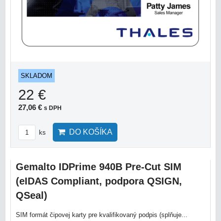
SKLADOM
22 €
27,06 €
s DPH
DO KOŠÍKA
ks
Gemalto IDPrime 940B Pre-Cut SIM
(eIDAS Compliant, podpora QSIGN,
QSeal)
SIM formát čipovej karty pre kvalifikovaný podpis (splňuje...