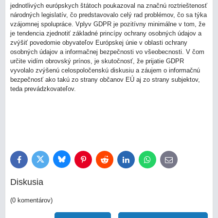
jednotlivých európskych štátoch poukazoval na značnú roztrieštenosť
národných legislatív, čo predstavovalo celý rad problémov, čo sa týka
vzájomnej spolupráce. Vplyv GDPR je pozitívny minimálne v tom, že
je tendencia zjednotiť základné princípy ochrany osobných údajov a
zvýšiť povedomie obyvateľov Európskej únie v oblasti ochrany
osobných údajov a informačnej bezpečnosti vo všeobecnosti. V čom
určite vidím obrovský prínos, je skutočnosť, že prijatie GDPR
vyvolalo zvýšenú celospoločenskú diskusiu a záujem o informačnú
bezpečnosť ako takú zo strany občanov EÚ aj zo strany subjektov,
teda prevádzkovateľov.
Bluesky
Twitter
Facebook
Pinterest
Reddit
LinkedIn
WhatsApp
E-
mail
Diskusia
(0 komentárov)