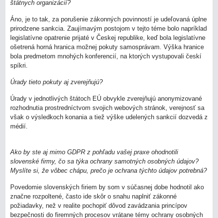
štátnych organizácií?
Áno, je to tak, za porušenie zákonných povinností je udeľovaná úplne
prirodzene sankcia. Zaujímavým postojom v tejto téme bolo napríklad
legislatívne opatrenie prijaté v Českej republike, keď bola legislatívne
ošetrená horná hranica možnej pokuty samosprávam. Výška hranice
bola predmetom mnohých konferencií, na ktorých vystupovali českí
spíkri.
Úrady tieto pokuty aj zverejňujú?
Úrady v jednotlivých štátoch EÚ obvykle zverejňujú anonymizované
rozhodnutia prostredníctvom svojich webových stránok, verejnosť sa
však o výsledkoch konania a tiež výške udelených sankcií dozvedá z
médií.
Ako by ste aj mimo GDPR z pohľadu vašej praxe ohodnotili
slovenské firmy, čo sa týka ochrany samotných osobných údajov?
Myslíte si, že vôbec chápu, prečo je ochrana týchto údajov potrebná?
Povedomie slovenských firiem by som v súčasnej dobe hodnotil ako
značne rozpoltené, často ide skôr o snahu naplniť zákonné
požiadavky, než v realite pochopiť dôvod zavádzania princípov
bezpečnosti do firemných procesov vrátane témy ochrany osobných