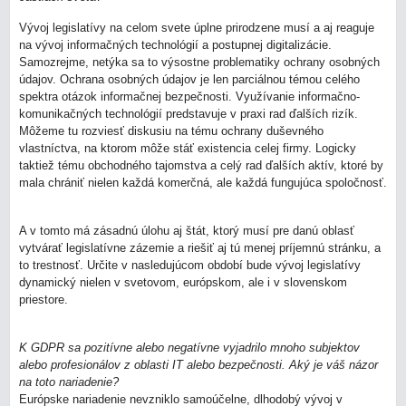
Vývoj legislatívy na celom svete úplne prirodzene musí a aj reaguje
na vývoj informačných technológií a postupnej digitalizácie.
Samozrejme, netýka sa to výsostne problematiky ochrany osobných
údajov. Ochrana osobných údajov je len parciálnou témou celého
spektra otázok informačnej bezpečnosti. Využívanie informačno-
komunikačných technológií predstavuje v praxi rad ďalších rizík.
Môžeme tu rozviesť diskusiu na tému ochrany duševného
vlastníctva, na ktorom môže stáť existencia celej firmy. Logicky
taktiež tému obchodného tajomstva a celý rad ďalších aktív, ktoré by
mala chrániť nielen každá komerčná, ale každá fungujúca spoločnosť.
A v tomto má zásadnú úlohu aj štát, ktorý musí pre danú oblasť
vytvárať legislatívne zázemie a riešiť aj tú menej príjemnú stránku, a
to trestnosť. Určite v nasledujúcom období bude vývoj legislatívy
dynamický nielen v svetovom, európskom, ale i v slovenskom
priestore.
K GDPR sa pozitívne alebo negatívne vyjadrilo mnoho subjektov
alebo profesionálov z oblasti IT alebo bezpečnosti. Aký je váš názor
na toto nariadenie?
Európske nariadenie nevzniklo samoúčelne, dlhodobý vývoj v