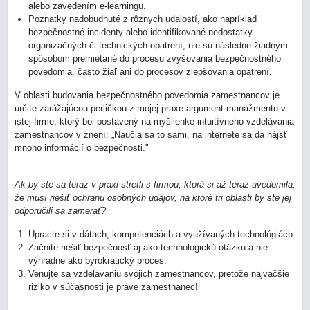
alebo zavedením e-learningu.
Poznatky nadobudnuté z rôznych udalostí, ako napríklad
bezpečnostné incidenty alebo identifikované nedostatky
organizačných či technických opatrení, nie sú následne žiadnym
spôsobom premietané do procesu zvyšovania bezpečnostného
povedomia, často žiaľ ani do procesov zlepšovania opatrení.
V oblasti budovania bezpečnostného povedomia zamestnancov je
určite zarážajúcou perličkou z mojej praxe argument manažmentu v
istej firme, ktorý bol postavený na myšlienke intuitívneho vzdelávania
zamestnancov v znení: „Naučia sa to sami, na internete sa dá nájsť
mnoho informácií o bezpečnosti."
Ak by ste sa teraz v praxi stretli s firmou, ktorá si až teraz uvedomila,
že musí riešiť ochranu osobných údajov, na ktoré tri oblasti by ste jej
odporučili sa zamerať?
Upracte si v dátach, kompetenciách a využívaných technológiách.
Začnite riešiť bezpečnosť aj ako technologickú otázku a nie
výhradne ako byrokratický proces.
Venujte sa vzdelávaniu svojich zamestnancov, pretože najväčšie
riziko v súčasnosti je práve zamestnanec!