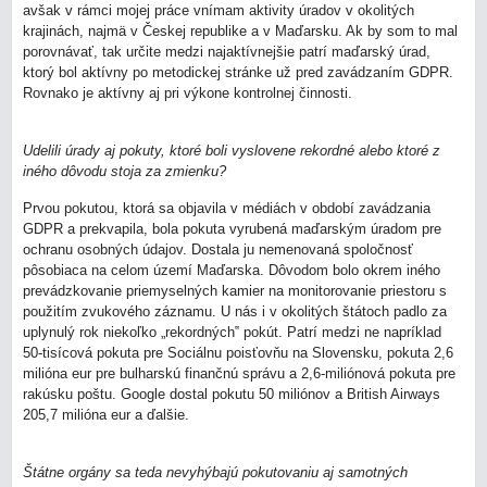
avšak v rámci mojej práce vnímam aktivity úradov v okolitých
krajinách, najmä v Českej republike a v Maďarsku. Ak by som to mal
porovnávať, tak určite medzi najaktívnejšie patrí maďarský úrad,
ktorý bol aktívny po metodickej stránke už pred zavádzaním GDPR.
Rovnako je aktívny aj pri výkone kontrolnej činnosti.
Udelili úrady aj pokuty, ktoré boli vyslovene rekordné alebo ktoré z
iného dôvodu stoja za zmienku?
Prvou pokutou, ktorá sa objavila v médiách v období zavádzania
GDPR a prekvapila, bola pokuta vyrubená maďarským úradom pre
ochranu osobných údajov. Dostala ju nemenovaná spoločnosť
pôsobiaca na celom území Maďarska. Dôvodom bolo okrem iného
prevádzkovanie priemyselných kamier na monitorovanie priestoru s
použitím zvukového záznamu. U nás i v okolitých štátoch padlo za
uplynulý rok niekoľko „rekordných‟ pokút. Patrí medzi ne napríklad
50-tisícová pokuta pre Sociálnu poisťovňu na Slovensku, pokuta 2,6
milióna eur pre bulharskú finančnú správu a 2,6-miliónová pokuta pre
rakúsku poštu. Google dostal pokutu 50 miliónov a British Airways
205,7 milióna eur a ďalšie.
Štátne orgány sa teda nevyhýbajú pokutovaniu aj samotných