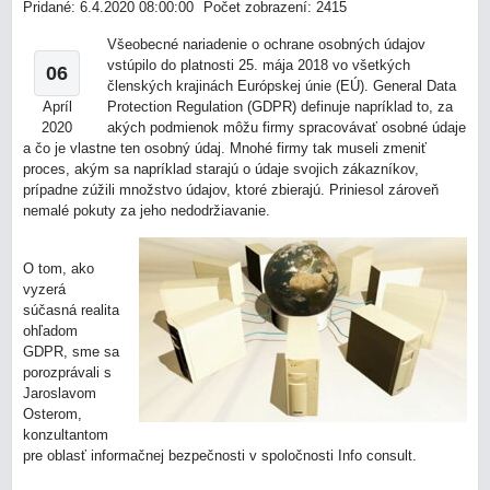
Pridané: 6.4.2020 08:00:00
Počet zobrazení: 2415
Všeobecné nariadenie o ochrane osobných údajov
vstúpilo do platnosti 25. mája 2018 vo všetkých
06
členských krajinách Európskej únie (EÚ). General Data
Apríl
Protection Regulation (GDPR) definuje napríklad to, za
2020
akých podmienok môžu firmy spracovávať osobné údaje
a čo je vlastne ten osobný údaj. Mnohé firmy tak museli zmeniť
proces, akým sa napríklad starajú o údaje svojich zákazníkov,
prípadne zúžili množstvo údajov, ktoré zbierajú. Priniesol zároveň
nemalé pokuty za jeho nedodržiavanie.
O tom, ako
vyzerá
súčasná realita
ohľadom
GDPR, sme sa
porozprávali s
Jaroslavom
Osterom,
konzultantom
pre oblasť informačnej bezpečnosti v spoločnosti Info consult.