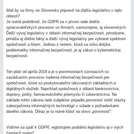
Mali by sa firmy na Slovensku pripraviť na ďalšiu legislatívu v tejto
oblasti?
Je nutné podotknúť, že GDPR sa v prvom rade dotklo
spracovateľských procesov vo firmách, samozrejme, aj slovenských.
Ďalší vývoj legislatívy v oblasti informačnej bezpečnosti, prirodzene,
prináša aj ďalšie fakty a ďalší vývoj legislatívy pre vybrané spektrum
spoločností a firiem. Jednou z noriem, ktorá sa úzko dotýka
problematiky informačnej bezpečnosti, je aj zákon o kybernetickej
bezpečnosti.
Ten platí od apríla 2018 a je o povinnostiach súvisiacich so
zavádzaním procesov riadenia informačnej bezpečnosti pre
spoločnosti, ktoré sú poskytovateľmi takzvaných základných a
digitálnych služieb. Napríklad spoločnosti z oblasti bankovníctva,
dopravy, pošty, farmaceutického priemyslu či zdravotníctva. Na
základe tohto zákona rade subjektov pripadla povinnosť riešiť otázky
zabezpečenia informačných technológií v súlade s požiadavkami
daného zákona. Dôraz je tu nutné klásť na slovo „povinnosť".
Vráťme sa späť k GDPR, registrujete podobnú legislatívu aj v iných
častiach sveta?