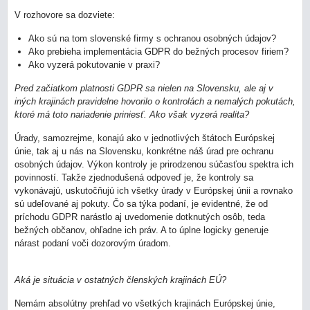
V rozhovore sa dozviete:
Ako sú na tom slovenské firmy s ochranou osobných údajov?
Ako prebieha implementácia GDPR do bežných procesov firiem?
Ako vyzerá pokutovanie v praxi?
Pred začiatkom platnosti GDPR sa nielen na Slovensku, ale aj v
iných krajinách pravidelne hovorilo o kontrolách a nemalých pokutách,
ktoré má toto nariadenie priniesť. Ako však vyzerá realita?
Úrady, samozrejme, konajú ako v jednotlivých štátoch Európskej
únie, tak aj u nás na Slovensku, konkrétne náš úrad pre ochranu
osobných údajov. Výkon kontroly je prirodzenou súčasťou spektra ich
povinností. Takže zjednodušená odpoveď je, že kontroly sa
vykonávajú, uskutočňujú ich všetky úrady v Európskej únii a rovnako
sú udeľované aj pokuty. Čo sa týka podaní, je evidentné, že od
príchodu GDPR narástlo aj uvedomenie dotknutých osôb, teda
bežných občanov, ohľadne ich práv. A to úplne logicky generuje
nárast podaní voči dozorovým úradom.
Aká je situácia v ostatných členských krajinách EÚ?
Nemám absolútny prehľad vo všetkých krajinách Európskej únie,