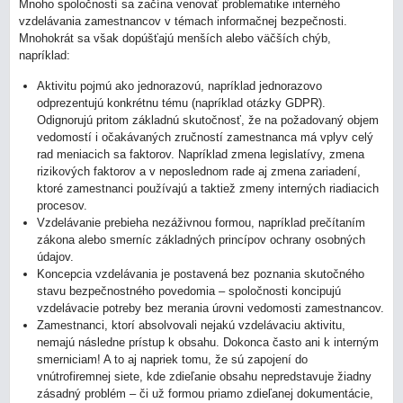
Mnoho spoločností sa začína venovať problematike interného
vzdelávania zamestnancov v témach informačnej bezpečnosti.
Mnohokrát sa však dopúšťajú menších alebo väčších chýb,
napríklad:
Aktivitu pojmú ako jednorazovú, napríklad jednorazovo
odprezentujú konkrétnu tému (napríklad otázky GDPR).
Odignorujú pritom základnú skutočnosť, že na požadovaný objem
vedomostí i očakávaných zručností zamestnanca má vplyv celý
rad meniacich sa faktorov. Napríklad zmena legislatívy, zmena
rizikových faktorov a v neposlednom rade aj zmena zariadení,
ktoré zamestnanci používajú a taktiež zmeny interných riadiacich
procesov.
Vzdelávanie prebieha nezáživnou formou, napríklad prečítaním
zákona alebo smerníc základných princípov ochrany osobných
údajov.
Koncepcia vzdelávania je postavená bez poznania skutočného
stavu bezpečnostného povedomia – spoločnosti koncipujú
vzdelávacie potreby bez merania úrovni vedomosti zamestnancov.
Zamestnanci, ktorí absolvovali nejakú vzdelávaciu aktivitu,
nemajú následne prístup k obsahu. Dokonca často ani k interným
smerniciam! A to aj napriek tomu, že sú zapojení do
vnútrofiremnej siete, kde zdieľanie obsahu nepredstavuje žiadny
zásadný problém – či už formou priamo zdieľanej dokumentácie,