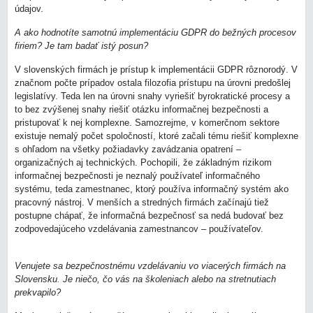
údajov.
A ako hodnotíte samotnú implementáciu GDPR do bežných procesov
firiem? Je tam badať istý posun?
V slovenských firmách je prístup k implementácii GDPR rôznorodý. V
značnom počte prípadov ostala filozofia prístupu na úrovni predošlej
legislatívy. Teda len na úrovni snahy vyriešiť byrokratické procesy a
to bez zvýšenej snahy riešiť otázku informačnej bezpečnosti a
pristupovať k nej komplexne. Samozrejme, v komerčnom sektore
existuje nemalý počet spoločností, ktoré začali tému riešiť komplexne
s ohľadom na všetky požiadavky zavádzania opatrení –
organizačných aj technických. Pochopili, že základným rizikom
informačnej bezpečnosti je neznalý používateľ informačného
systému, teda zamestnanec, ktorý používa informačný systém ako
pracovný nástroj. V menších a stredných firmách začínajú tiež
postupne chápať, že informačná bezpečnosť sa nedá budovať bez
zodpovedajúceho vzdelávania zamestnancov – používateľov.
Venujete sa bezpečnostnému vzdelávaniu vo viacerých firmách na
Slovensku. Je niečo, čo vás na školeniach alebo na stretnutiach
prekvapilo?