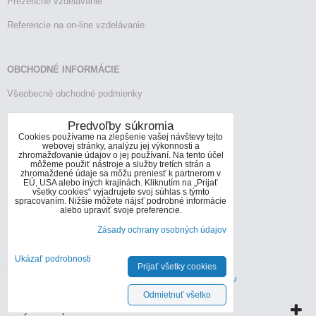
Prezenčné vzdelávanie
Referencie na on-line vzdelávanie
OBCHODNÉ INFORMÁCIE
Všeobecné obchodné podmienky
Reklamačný poriadok
Predvoľby súkromia
Cookies používame na zlepšenie vašej návštevy tejto
Vrátenie tovaru
webovej stránky, analýzu jej výkonnosti a
zhromažďovanie údajov o jej používaní. Na tento účel
môžeme použiť nástroje a služby tretích strán a
zhromaždené údaje sa môžu preniesť k partnerom v
EÚ, USA alebo iných krajinách. Kliknutím na „Prijať
KONTAKTY
všetky cookies“ vyjadrujete svoj súhlas s týmto
spracovaním. Nižšie môžete nájsť podrobné informácie
Informácie o kontaktoch
alebo upraviť svoje preferencie.
Zásady ochrany osobných údajov
info@infoconsult.sk
+421 905 272 066
Ukázať podrobnosti
Prijať všetky cookies
Predvoľby súkromia
Zásady ochrany osobných údajov
Odmietnuť všetko
Vytvorené pomocou:
BiznisWeb.sk