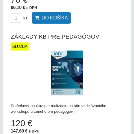
86,10 €
s DPH
DO KOŠÍKA
ks
ZÁKLADY KB PRE PEDAGÓGOV
SLUŽBA
Darčekový poukaz pre realizáciu on-site vzdelávacieho
workshopu určeného pre pedagógov.
120 €
147,60 €
s DPH