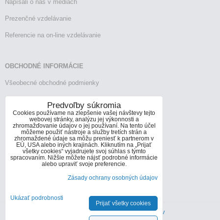
Napísali o nás v médiách
Prezenčné vzdelávanie
Referencie na on-line vzdelávanie
OBCHODNÉ INFORMÁCIE
Všeobecné obchodné podmienky
Reklamačný poriadok
Predvoľby súkromia
Cookies používame na zlepšenie vašej návštevy tejto
Vrátenie tovaru
webovej stránky, analýzu jej výkonnosti a
zhromažďovanie údajov o jej používaní. Na tento účel
môžeme použiť nástroje a služby tretích strán a
zhromaždené údaje sa môžu preniesť k partnerom v
EÚ, USA alebo iných krajinách. Kliknutím na „Prijať
KONTAKTY
všetky cookies“ vyjadrujete svoj súhlas s týmto
spracovaním. Nižšie môžete nájsť podrobné informácie
Informácie o kontaktoch
alebo upraviť svoje preferencie.
Zásady ochrany osobných údajov
info@infoconsult.sk
+421 905 272 066
Ukázať podrobnosti
Prijať všetky cookies
Predvoľby súkromia
Zásady ochrany osobných údajov