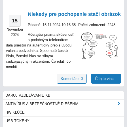
Niekedy pre pochopenie stačí obrázok
15
Pridané: 15.11.2024 10:16:38
Počet zobrazení: 2248
November
Včerajšia priama skúsenosť
2024
s podobným telefonátom
dala priestor na autentický prepis úvodu
volania podvodníka. Spoofnuté české
číslo, ženský hlas so silným
cudzojazyčným akcentom. Čo robiť, čo
nerobiť.....
Komentáre: 0
Čítajte viac...
DARUJ VZDELÁVANIE KB
ANTIVÍRUS A BEZPEČNOSTNÉ RIEŠENIA
HW KĽÚČE
USB TOKENY