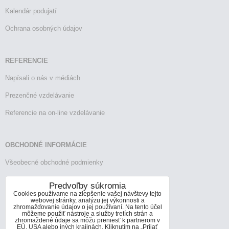
Kalendár podujatí
Ochrana osobných údajov
REFERENCIE
Napísali o nás v médiách
Prezenčné vzdelávanie
Referencie na on-line vzdelávanie
OBCHODNÉ INFORMÁCIE
Všeobecné obchodné podmienky
Reklamačný poriadok
Predvoľby súkromia
Cookies používame na zlepšenie vašej návštevy tejto
Vrátenie tovaru
webovej stránky, analýzu jej výkonnosti a
zhromažďovanie údajov o jej používaní. Na tento účel
môžeme použiť nástroje a služby tretích strán a
zhromaždené údaje sa môžu preniesť k partnerom v
EÚ, USA alebo iných krajinách. Kliknutím na „Prijať