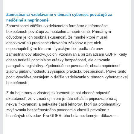
Zamestnanci vzdelávanie v témach cybersec považujú za
neúčelné a neprínosné
Zamestnanci väčšinu vzdelávacích formátov o informačnej
bezpečnosti považujú za neúčelné a neprínosné. Primárnym
dôvodom je ich osobná skúsenosť, že mnohé ktoré museli
absolvovať sú preplnené citovaním zákonov a pre nich
nepochopiteľnými témami - typickým boli podľa názorov
zamestnancov absolvujúcich vzdelávania pri zavádzaní GDPR, kedy
obsah neriešil principiálne otázky bezpečnosti, ale citovanie
paragrafov legislatívy. Zjednodušene povedané, obsah nepriniesol
žiadnu pridanú hodnotu zvyšujúcu praktickú bezpečnosť. Práve tento
pocit vyvoláva nezáujem o ďalšie vzdelávanie v témach kybernetickej
bezpečnosti.
Z druhej strany a vlastnej skúsenosti je asi vhodné pripustiť
skutočnosť, že v značnej miere je táto situácia pripisovateľná aj
nekvalifikovanosti a nekvalite časti lektorov, ktorí sa problematiky
zvyšovania bezpečnostného povedomia zhostili prevažne z
finančných dôvodov. Éra GDPR toho bola nezlomným dôkazom.