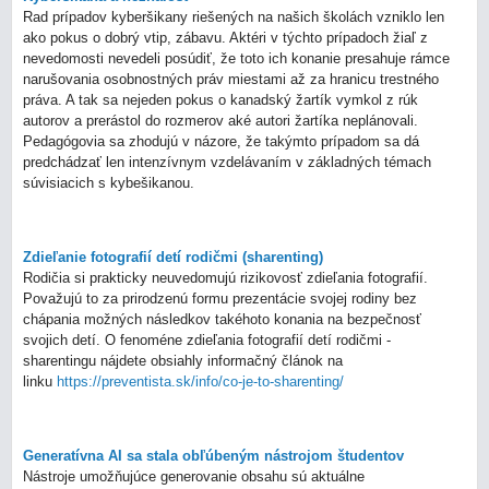
Rad prípadov kyberšikany riešených na našich školách vzniklo len
ako pokus o dobrý vtip, zábavu. Aktéri v týchto prípadoch žiaľ z
nevedomosti nevedeli posúdiť, že toto ich konanie presahuje rámce
narušovania osobnostných práv miestami až za hranicu trestného
práva. A tak sa nejeden pokus o kanadský žartík vymkol z rúk
autorov a prerástol do rozmerov aké autori žartíka neplánovali.
Pedagógovia sa zhodujú v názore, že takýmto prípadom sa dá
predchádzať len intenzívnym vzdelávaním v základných témach
súvisiacich s kybešikanou.
Zdieľanie fotografií detí rodičmi (sharenting)
Rodičia si prakticky neuvedomujú rizikovosť zdieľania fotografií.
Považujú to za prirodzenú formu prezentácie svojej rodiny bez
chápania možných následkov takéhoto konania na bezpečnosť
svojich detí. O fenoméne zdieľania fotografií detí rodičmi -
sharentingu nájdete obsiahly informačný článok na
linku
https://preventista.sk/info/co-je-to-sharenting/
Generatívna AI sa stala obľúbeným nástrojom študentov
Nástroje umožňujúce generovanie obsahu sú aktuálne