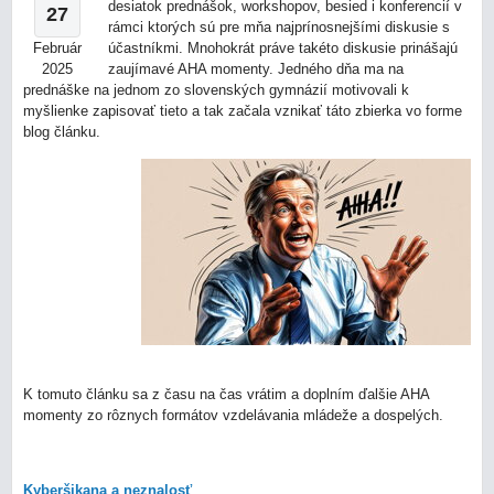
desiatok prednášok, workshopov, besied i konferencií v
27
rámci ktorých sú pre mňa najprínosnejšími diskusie s
Február
účastníkmi. Mnohokrát práve takéto diskusie prinášajú
2025
zaujímavé AHA momenty. Jedného dňa ma na
prednáške na jednom zo slovenských gymnázií motivovali k
myšlienke zapisovať tieto a tak začala vznikať táto zbierka vo forme
blog článku.
K tomuto článku sa z času na čas vrátim a doplním ďalšie AHA
momenty zo rôznych formátov vzdelávania mládeže a dospelých.
Kyberšikana a neznalosť