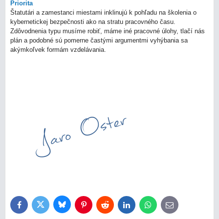
Priorita
Štatutári a zamestanci miestami inklinujú k pohľadu na školenia o
kybernetickej bezpečnosti ako na stratu pracovného času.
Zdôvodnenia typu musíme robiť, máme iné pracovné úlohy, tlačí nás
plán a podobné sú pomerne častými argumentmi vyhýbania sa
akýmkoľvek formám vzdelávania.
Bluesky
Twitter
Facebook
Pinterest
Reddit
LinkedIn
WhatsApp
E-
mail