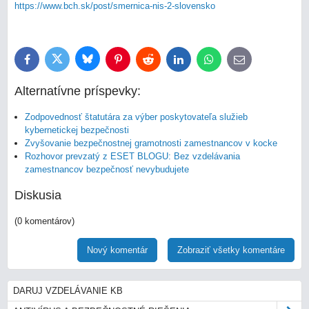
https://www.bch.sk/post/smernica-nis-2-slovensko
Bluesky
Twitter
Facebook
Pinterest
Reddit
LinkedIn
WhatsApp
E-
mail
Alternatívne príspevky:
Zodpovednosť štatutára za výber poskytovateľa služieb
kybernetickej bezpečnosti
Zvyšovanie bezpečnostnej gramotnosti zamestnancov v kocke
Rozhovor prevzatý z ESET BLOGU: Bez vzdelávania
zamestnancov bezpečnosť nevybudujete
Diskusia
(0 komentárov)
Nový komentár
Zobraziť všetky komentáre
DARUJ VZDELÁVANIE KB