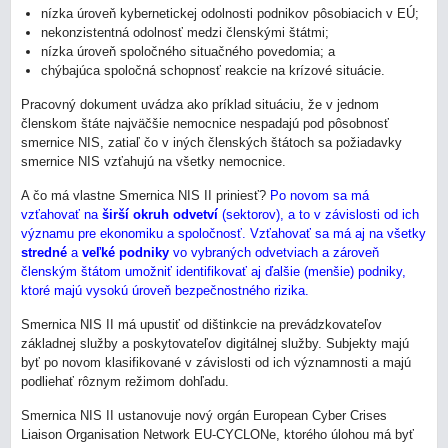
nízka úroveň kybernetickej odolnosti podnikov pôsobiacich v EÚ;
nekonzistentná odolnosť medzi členskými štátmi;
nízka úroveň spoločného situačného povedomia; a
chýbajúca spoločná schopnosť reakcie na krízové situácie.
Pracovný dokument uvádza ako príklad situáciu, že v jednom
členskom štáte najväčšie nemocnice nespadajú pod pôsobnosť
smernice NIS, zatiaľ čo v iných členských štátoch sa požiadavky
smernice NIS vzťahujú na všetky nemocnice.
A čo má vlastne Smernica NIS II priniesť?
Po novom sa má
vzťahovať na
širší
okruh
odvetví
(sektorov), a to v závislosti od ich
významu pre ekonomiku a spoločnosť. Vzťahovať sa má aj na všetky
stredné
a
veľké
podniky
vo vybraných odvetviach a zároveň
členským štátom umožniť identifikovať aj ďalšie (menšie) podniky,
ktoré majú vysokú úroveň bezpečnostného rizika.
Smernica NIS II má upustiť od dištinkcie na prevádzkovateľov
základnej služby a poskytovateľov digitálnej služby. Subjekty majú
byť po novom klasifikované v závislosti od ich významnosti a majú
podliehať rôznym režimom dohľadu.
Smernica NIS II ustanovuje nový orgán European Cyber Crises
Liaison Organisation Network EU-CYCLONe, ktorého úlohou má byť