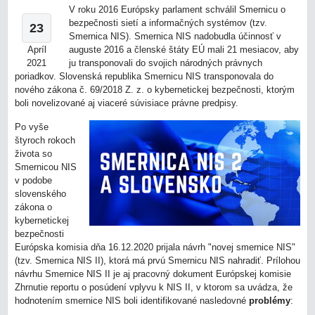
V roku 2016 Európsky parlament schválil Smernicu o
bezpečnosti sietí a informačných systémov (tzv.
23
Smernica NIS). Smernica NIS nadobudla účinnosť v
Apríl
auguste 2016 a členské štáty EÚ mali 21 mesiacov, aby
2021
ju transponovali do svojich národných právnych
poriadkov. Slovenská republika Smernicu NIS transponovala do
nového zákona č. 69/2018 Z. z. o kybernetickej bezpečnosti, ktorým
boli novelizované aj viaceré súvisiace právne predpisy.
Po vyše
štyroch rokoch
života so
Smernicou NIS
v podobe
slovenského
zákona o
kybernetickej
bezpečnosti
Európska komisia dňa 16.12.2020 prijala návrh "novej smernice NIS"
(tzv. Smernica NIS II), ktorá má prvú Smernicu NIS nahradiť. Prílohou
návrhu Smernice NIS II je aj pracovný dokument Európskej komisie
Zhrnutie reportu o posúdení vplyvu k NIS II, v ktorom sa uvádza, že
hodnotením smernice NIS boli identifikované nasledovné
problémy
: