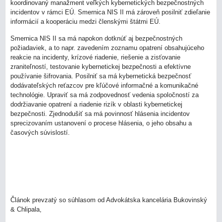
koordinovaný manažment veľkých kybernetických bezpečnostných
incidentov v rámci EÚ. Smernica NIS II má zároveň posilniť zdieľanie
informácií a kooperáciu medzi členskými štátmi EÚ.
Smernica NIS II sa má napokon dotknúť aj bezpečnostných
požiadaviek, a to napr. zavedením zoznamu opatrení obsahujúceho
reakcie na incidenty, krízové riadenie, riešenie a zisťovanie
zraniteľností, testovanie kybernetickej bezpečnosti a efektívne
používanie šifrovania. Posilniť sa má kybernetická bezpečnosť
dodávateľských reťazcov pre kľúčové informačné a komunikačné
technológie. Upraviť sa má zodpovednosť vedenia spoločností za
dodržiavanie opatrení a riadenie rizík v oblasti kybernetickej
bezpečnosti. Zjednodušiť sa má povinnosť hlásenia incidentov
sprecizovaním ustanovení o procese hlásenia, o jeho obsahu a
časových súvislostí.
Článok prevzatý so súhlasom od Advokátska kancelária Bukovinský
& Chlipala,