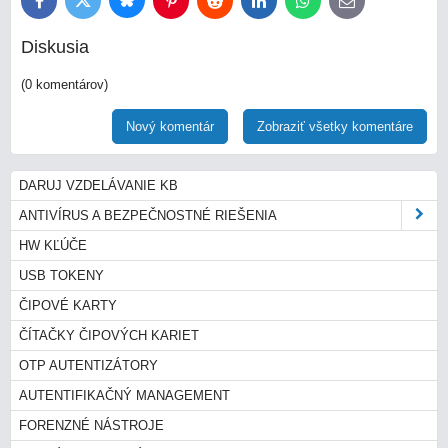
Bluesky
Twitter
Facebook
Pinterest
Reddit
LinkedIn
WhatsApp
E-
mail
Diskusia
(0 komentárov)
Nový komentár
Zobraziť všetky komentáre
DARUJ VZDELÁVANIE KB
ANTIVÍRUS A BEZPEČNOSTNÉ RIEŠENIA
HW KĽÚČE
USB TOKENY
ČIPOVÉ KARTY
ČÍTAČKY ČIPOVÝCH KARIET
OTP AUTENTIZÁTORY
AUTENTIFIKAČNÝ MANAGEMENT
FORENZNÉ NÁSTROJE