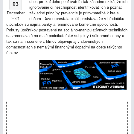
dnes pre každého používateľa tak zásadné riziká, že ich
03
ignorovanie či neschopnosť identifikovať ich a poznať
December
základné princípy prevencie je prirovnateľné k hre s
2021
ohňom. Dávno prestala platiť predstava že v hľadáčiku
útočníkov sú najmä banky a renomované komerčné spoločnosti.
Pokusy útočníkov postavené na sociálno-manipulatívnych technikách
sa zameriavajú na malé podnikateľské subjekty i súkromné osoby a
tak sa nám scenérie z filmov objavujú aj v slovenských
domácnostiach s nemalými finančnými dopadmi na obete takýchto
útokov.