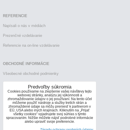
REFERENCIE
Napísali o nás v médiách
Prezenčné vzdelávanie
Referencie na on-line vzdelávanie
OBCHODNÉ INFORMÁCIE
Všeobecné obchodné podmienky
Reklamačný poriadok
Predvoľby súkromia
Cookies používame na zlepšenie vašej návštevy tejto
Vrátenie tovaru
webovej stránky, analýzu jej výkonnosti a
zhromažďovanie údajov o jej používaní. Na tento účel
môžeme použiť nástroje a služby tretích strán a
zhromaždené údaje sa môžu preniesť k partnerom v
EÚ, USA alebo iných krajinách. Kliknutím na „Prijať
KONTAKTY
všetky cookies“ vyjadrujete svoj súhlas s týmto
spracovaním. Nižšie môžete nájsť podrobné informácie
Informácie o kontaktoch
alebo upraviť svoje preferencie.
Zásady ochrany osobných údajov