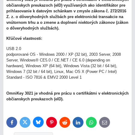
občianskych preukazoch (eID) využívaných ako identifikátor pre
prihlasovanie k datovým schánkam v zmysle zákona č. 272/2016
Z. z. o dôveryhodných službách pre elektronické transakcie na
vnútornom trhu a o zmene a doplnení niektorých zákonov (zákon
o dôveryhodných službách).
Kľúčové vlastnosti:
USB 2.0
podporované OS - Windows 2000 / XP (32 bit), 2003 Server, 2008
Server, Windows® CE5.0 / CE.NET / CE 6.0 (depending on
hardware), Windows XP (64 bit), Windows Vista (32 bit / 64 bit),
Windows 7 (32 bit / 64 bit), Linux, Mac OS X (Power PC / Intel)
Standard - ISO 7816 & EMV2 2000 Level 1
OmniKey 3021 je vhodná pre prácu s certifikátmi v elektronických
občianskych preukazoch (eID).
Bluesky
Twitter
Facebook
Pinterest
Reddit
LinkedIn
WhatsApp
E-
mail