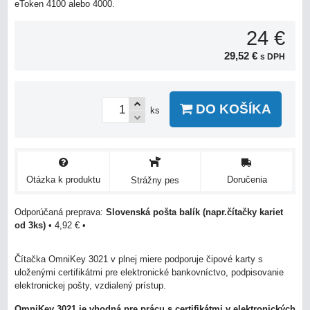
eToken 4100 alebo 4000.
24 €
29,52 €
s DPH
DO KOŠÍKA
ks
Otázka k produktu
Doručenia
Strážny pes
Slovenská pošta balík (napr.čítačky kariet
od 3ks)
•
4,92 €
•
Čítačka OmniKey 3021 v plnej miere podporuje čipové karty s
uloženými certifikátmi pre elektronické bankovníctvo, podpisovanie
elektronickej pošty, vzdialený prístup.
OmniKey 3021 je vhodná pre prácu s certifikátmi v elektronických