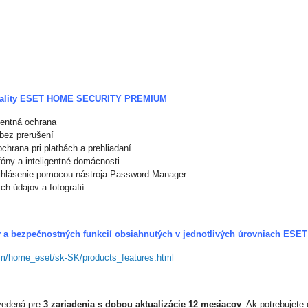
onality ESET HOME SECURITY PREMIUM
dentná ochrana
 bez prerušení
chrana pri platbách a prehliadaní
óny a inteligentné domácnosti
ihlásenie pomocou nástroja Password Manager
ých údajov a fotografií
 a bezpečnostných funkcií obsiahnutých v jednotlivých úrovniach
ESET
com/home_eset/sk-SK/products_features.html
vedená pre
3 zariadenia s dobou aktualizácie 12 mesiacov
. Ak potrebujete