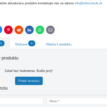
riešite aktualizáciu produktu kontaktujte nás na adrese
info@infoconsult.sk
luesky
Pinterest
Reddit
LinkedIn
WhatsApp
E-
mail
0
0
Diskusia
Otázka k produktu
 produktu
Zatiaľ bez hodnotenia. Buďte prvý!
Pridať recenziu
nziu