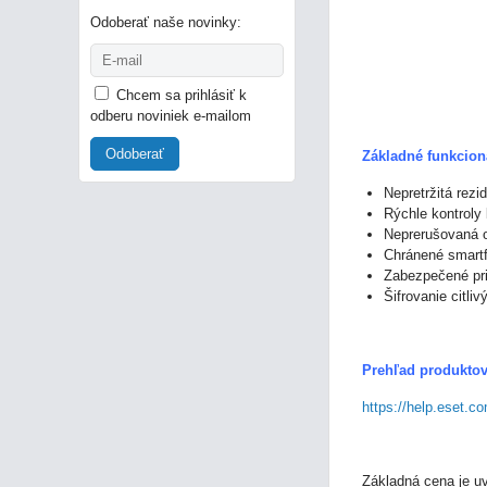
Odoberať naše novinky:
Chcem sa prihlásiť k
odberu noviniek e-mailom
Odoberať
Základné funkci
Nepretržitá rezi
Rýchle kontroly
Neprerušovaná o
Chránené smartf
Zabezpečené pr
Šifrovanie citliv
Prehľad produktov
https://help.eset.
Základná cena je u