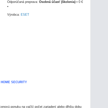
Osobná účasť (školenia)
•
0 €
•
Výrobca:
ESET
 HOME SECURITY
 cenovú ponuku na vačší počet zariadení alebo dlhšiu dobu