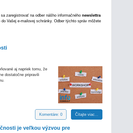
 sa zaregistrovať na odber nášho informačného
newslettra
 do Vašej e-mailovej schránky. Odber týchto správ môžete
sti
ňované aj napriek tomu, že
 dostatočne pripravili
mu.
Komentáre: 0
Čítajte viac...
čnosti je veľkou výzvou pre