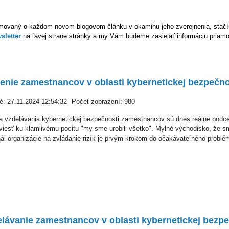
rmovaný o každom novom blogovom článku v okamihu jeho zverejnenia, stačí
sletter
na ľavej strane stránky a my Vám budeme zasielať informáciu priamo
enie zamestnancov v oblasti kybernetickej bezpečno
é: 27.11.2024 12:54:32
Počet zobrazení: 980
a vzdelávania kybernetickej bezpečnosti zamestnancov sú dnes reálne podce
iesť ku klamlivému pocitu "my sme urobili všetko". Mylné východisko, že sme
ál organizácie na zvládanie rizík je prvým krokom do očakávateľného problé
lávanie zamestnancov v oblasti kybernetickej bezpe