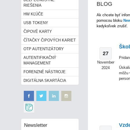
BLOG
RIEŠENIA
HW KĽÚČE
Ak chcete byť info
pomocou
bloku
New
USB TOKENY
kedykoľvek zrušiť.
ČIPOVÉ KARTY
ČÍTAČKY ČIPOVÝCH KARIET
Škol
OTP AUTENTIZÁTORY
27
AUTENTIFIKAČNÝ
Pridan
November
MANAGEMENT
Úskali
2024
FORENZNÉ NÁSTROJE
môžu v
person
DIGITÁLNA SKARTÁCIA
Newsletter
Vzde