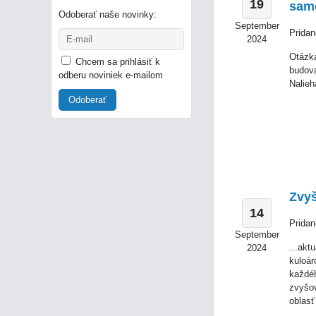
19
samo
Odoberať naše novinky:
September
Pridan
2024
Otázka
Chcem sa prihlásiť k
budova
odberu noviniek e-mailom
Nalieh
Odoberať
Zvyš
14
Pridan
September
...akt
2024
kuloár
každéh
zvyšov
oblasť