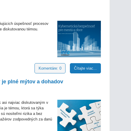
ňujúcich úspešnosť procesov
le diskutovanou témou.
Komentáre: 0
Čítajte viac...
 je plné mýtov a dohadov
 k asi najviac diskutovaným v
a je témou, ktorá sa týka
ú nositeľmi rizika a bez
anažérov zodpovedných za danú