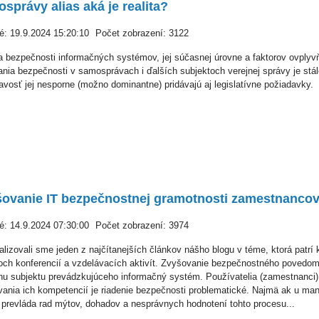
správy alias aká je realita?
é: 19.9.2024 15:20:10
Počet zobrazení: 3122
 bezpečnosti informačných systémov, jej súčasnej úrovne a faktorov ovplyv
nia bezpečnosti v samosprávach i ďalších subjektoch verejnej správy je stá
avosť jej nesporne (možno dominantne) pridávajú aj legislatívne požiadavky.
ovanie IT bezpečnostnej gramotnosti zamestnancov
é: 14.9.2024 07:30:00
Počet zobrazení: 3974
ualizovali sme jeden z najčítanejších článkov nášho blogu v téme, ktorá patrí
och konferencií a vzdelávacích aktivít. Zvyšovanie bezpečnostného povedomi
u subjektu prevádzkujúceho informačný systém. Používatelia (zamestnanci) s
ania ich kompetencií je riadenie bezpečnosti problematické. Najmä ak u m
 prevláda rad mýtov, dohadov a nesprávnych hodnotení tohto procesu...