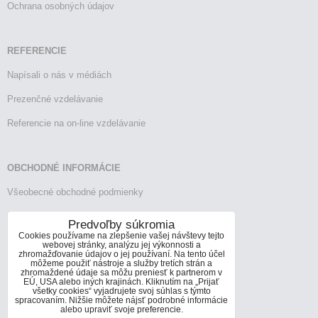
Ochrana osobných údajov
REFERENCIE
Napísali o nás v médiách
Prezenčné vzdelávanie
Referencie na on-line vzdelávanie
OBCHODNÉ INFORMÁCIE
Všeobecné obchodné podmienky
Reklamačný poriadok
Predvoľby súkromia
Cookies používame na zlepšenie vašej návštevy tejto
Vrátenie tovaru
webovej stránky, analýzu jej výkonnosti a
zhromažďovanie údajov o jej používaní. Na tento účel
môžeme použiť nástroje a služby tretích strán a
zhromaždené údaje sa môžu preniesť k partnerom v
EÚ, USA alebo iných krajinách. Kliknutím na „Prijať
KONTAKTY
všetky cookies“ vyjadrujete svoj súhlas s týmto
spracovaním. Nižšie môžete nájsť podrobné informácie
Informácie o kontaktoch
alebo upraviť svoje preferencie.