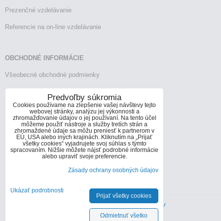
Prezenčné vzdelávanie
Referencie na on-line vzdelávanie
OBCHODNÉ INFORMÁCIE
Všeobecné obchodné podmienky
Reklamačný poriadok
Predvoľby súkromia
Cookies používame na zlepšenie vašej návštevy tejto
Vrátenie tovaru
webovej stránky, analýzu jej výkonnosti a
zhromažďovanie údajov o jej používaní. Na tento účel
môžeme použiť nástroje a služby tretích strán a
zhromaždené údaje sa môžu preniesť k partnerom v
EÚ, USA alebo iných krajinách. Kliknutím na „Prijať
KONTAKTY
všetky cookies“ vyjadrujete svoj súhlas s týmto
spracovaním. Nižšie môžete nájsť podrobné informácie
Informácie o kontaktoch
alebo upraviť svoje preferencie.
Zásady ochrany osobných údajov
info@infoconsult.sk
+421 905 272 066
Ukázať podrobnosti
Prijať všetky cookies
Predvoľby súkromia
Zásady ochrany osobných údajov
Odmietnuť všetko