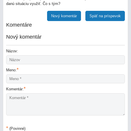
danú situáciu využiť. Čo s tým?
Nový komentár
Späť na príspevok
Komentáre
Nový komentár
Názov:
*
Meno:
*
Komentár:
*
(Povinné)