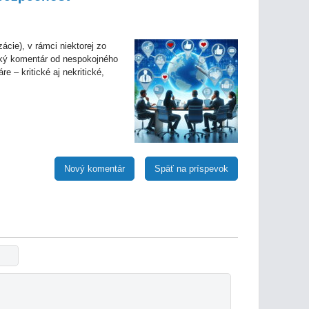
zácie), v rámci niektorej zo
ický komentár od nespokojného
 – kritické aj nekritické,
Nový komentár
Späť na príspevok