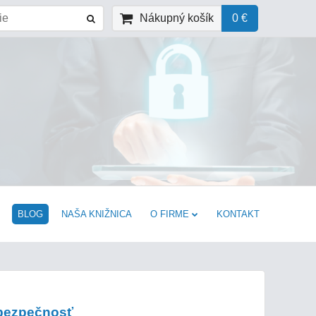
Nákupný košík
0 €
BLOG
NAŠA KNIŽNICA
O FIRME
KONTAKT
 bezpečnosť