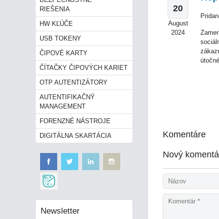
20
RIEŠENIA
Pridan
August
HW KĽÚČE
2024
Zamera
USB TOKENY
sociál
zákazn
ČIPOVÉ KARTY
útočné
ČÍTAČKY ČIPOVÝCH KARIET
OTP AUTENTIZÁTORY
AUTENTIFIKAČNÝ
MANAGEMENT
FORENZNÉ NÁSTROJE
Komentáre
DIGITÁLNA SKARTÁCIA
Nový komentá
Newsletter