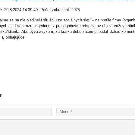
é: 20.8.2024 14:39:40
Počet zobrazení: 2075
jme sa na nie ojedinelú situáciu zo sociálnych sietí – na profile firmy (organi
nych sietí sa zrazu pri jednom z propagačných príspevkov objaví vážny krit
íka/klienta. Ako býva zvykom, za krátku dobu začnú pribúdať ďalšie komentáre
 aj obhajujúce.
r