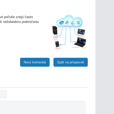
rvé počutie znejú často
 k neželanému prekročeniu
Nový komentár
Späť na príspevok