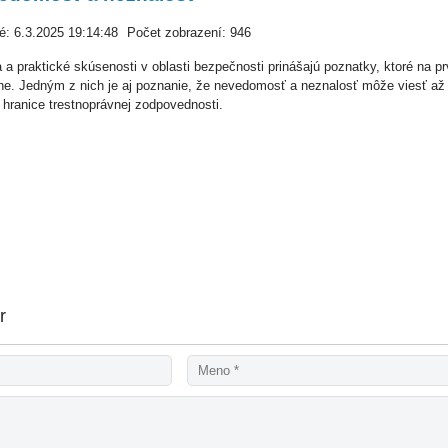
é: 6.3.2025 19:14:48
Počet zobrazení: 946
a a praktické skúsenosti v oblasti bezpečnosti prinášajú poznatky, ktoré na p
ne. Jedným z nich je aj poznanie, že nevedomosť a neznalosť môže viesť až
ej hranice trestnoprávnej zodpovednosti.
r