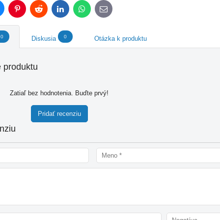
luesky
Pinterest
Reddit
LinkedIn
WhatsApp
E-
mail
0
0
Diskusia
Otázka k produktu
 produktu
Zatiaľ bez hodnotenia. Buďte prvý!
Pridať recenziu
nziu