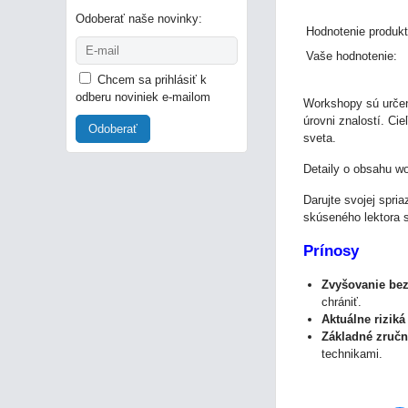
Odoberať naše novinky:
Hodnotenie produkt
Vaše hodnotenie:
Chcem sa prihlásiť k
odberu noviniek e-mailom
Workshopy sú určen
úrovni znalostí. Ci
Odoberať
sveta.
Detaily o obsahu w
Darujte svojej spri
skúseného lektora 
Prínosy
Zvyšovanie be
chrániť.
Aktuálne riziká
Základné zručn
technikami.