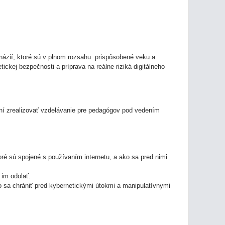
ázií, ktoré sú v plnom rozsahu prispôsobené veku a
ckej bezpečnosti a príprava na reálne riziká digitálneho
ožní zrealizovať vzdelávanie pre pedagógov pod vedením
ré sú spojené s používaním internetu, a ako sa pred nimi
 im odolať.
 sa chrániť pred kybernetickými útokmi a manipulatívnymi