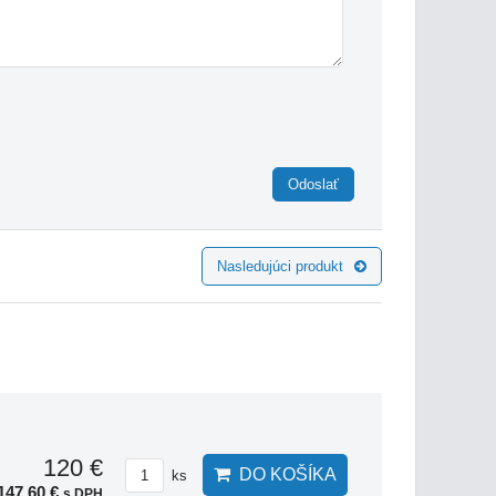
Odoslať
Nasledujúci produkt
120 €
DO KOŠÍKA
ks
147,60 €
s DPH