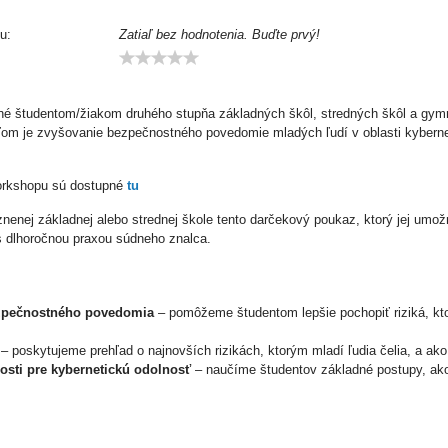
u:
Zatiaľ bez hodnotenia. Buďte prvý!
é študentom/žiakom druhého stupňa základných škôl, stredných škôl a gymn
eľom je zvyšovanie bezpečnostného povedomie mladých ľudí v oblasti kyberneti
orkshopu sú dostupné
tu
aznenej základnej alebo strednej škole tento darčekový poukaz, ktorý jej um
s dlhoročnou praxou súdneho znalca.
zpečnostného povedomia
– pomôžeme študentom lepšie pochopiť riziká, kto
– poskytujeme prehľad o najnovších rizikách, ktorým mladí ľudia čelia, a ako
osti pre kybernetickú odolnosť
– naučíme študentov základné postupy, ako