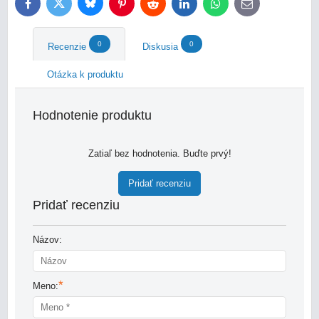
Bluesky
Twitter
Facebook
Pinterest
Reddit
LinkedIn
WhatsApp
E-
mail
0
0
Recenzie
Diskusia
Otázka k produktu
Hodnotenie produktu
Zatiaľ bez hodnotenia. Buďte prvý!
Pridať recenziu
Pridať recenziu
Názov:
*
Meno: