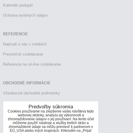
Kalendár podujatí
Ochrana osobných údajov
REFERENCIE
Napísali o nás v médiách
Prezenčné vzdelávanie
Referencie na on-line vzdelávanie
OBCHODNÉ INFORMÁCIE
Všeobecné obchodné podmienky
Reklamačný poriadok
Predvoľby súkromia
Cookies používame na zlepšenie vašej návštevy tejto
Vrátenie tovaru
webovej stránky, analýzu jej výkonnosti a
zhromažďovanie údajov o jej používaní. Na tento účel
môžeme použiť nástroje a služby tretích strán a
zhromaždené údaje sa môžu preniesť k partnerom v
EÚ, USA alebo iných krajinách. Kliknutím na „Prijať
KONTAKTY