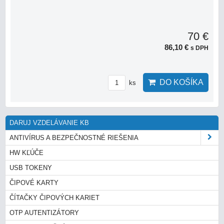
70 €
86,10 €
s DPH
DO KOŠÍKA
ks
DARUJ VZDELÁVANIE KB
ANTIVÍRUS A BEZPEČNOSTNÉ RIEŠENIA
HW KĽÚČE
USB TOKENY
ČIPOVÉ KARTY
ČÍTAČKY ČIPOVÝCH KARIET
OTP AUTENTIZÁTORY