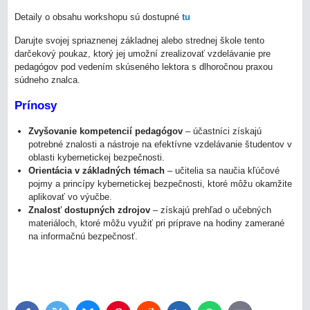
Detaily o obsahu workshopu sú dostupné
tu
Darujte svojej spriaznenej základnej alebo strednej škole tento
darčekový poukaz, ktorý jej umožní zrealizovať vzdelávanie pre
pedagógov pod vedením skúseného lektora s dlhoročnou praxou
súdneho znalca.
Prínosy
Zvyšovanie kompetencií pedagógov
– účastníci získajú
potrebné znalosti a nástroje na efektívne vzdelávanie študentov v
oblasti kybernetickej bezpečnosti.
Orientácia v základných témach
– učitelia sa naučia kľúčové
pojmy a princípy kybernetickej bezpečnosti, ktoré môžu okamžite
aplikovať vo výučbe.
Znalosť dostupných zdrojov
– získajú prehľad o učebných
materiáloch, ktoré môžu využiť pri príprave na hodiny zamerané
na informačnú bezpečnosť.