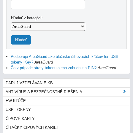
Hľadať v kategórii:
Hľadať
Podporuje AreaGuard ako úložisko šifrovacích kľúčov len USB
tokeny iKey?
AreaGuard
Čo v prípade straty tokenu alebo zabudnutia PIN?
AreaGuard
DARUJ VZDELÁVANIE KB
ANTIVÍRUS A BEZPEČNOSTNÉ RIEŠENIA
HW KĽÚČE
USB TOKENY
ČIPOVÉ KARTY
ČÍTAČKY ČIPOVÝCH KARIET