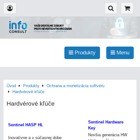
Produkty
Menu
Úvod
Produkty
Ochrana a monetizácia softvéru
Hardvérové kľúče
Hardvérové kľúče
Sentinel Hardware
Sentinel HASP HL
Key
Novšia generácia HW
Inovatívne a v súčasnej dobe