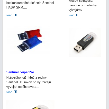
kľúčov spĺňajúca
bezkonkurenčné riešenie Sentinel
náročné požiadavky
HASP SRM....
vývojárov....
viac
viac
Sentinel SuperPro
Najrozšírenejší kľúč z rodiny
Sentinel. 15 rokov ho využívajú
vývojári celého sveta...
viac