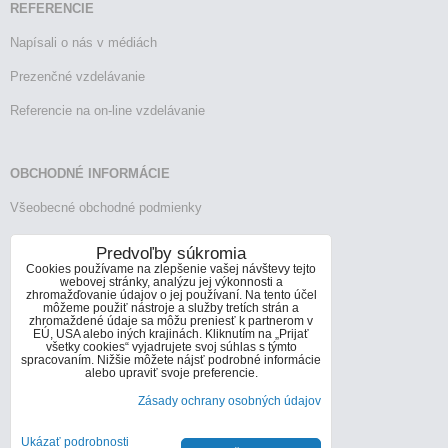
REFERENCIE
Napísali o nás v médiách
Prezenčné vzdelávanie
Referencie na on-line vzdelávanie
OBCHODNÉ INFORMÁCIE
Všeobecné obchodné podmienky
Reklamačný poriadok
Predvoľby súkromia
Cookies používame na zlepšenie vašej návštevy tejto
Vrátenie tovaru
webovej stránky, analýzu jej výkonnosti a
zhromažďovanie údajov o jej používaní. Na tento účel
môžeme použiť nástroje a služby tretích strán a
zhromaždené údaje sa môžu preniesť k partnerom v
EÚ, USA alebo iných krajinách. Kliknutím na „Prijať
KONTAKTY
všetky cookies“ vyjadrujete svoj súhlas s týmto
spracovaním. Nižšie môžete nájsť podrobné informácie
Informácie o kontaktoch
alebo upraviť svoje preferencie.
Zásady ochrany osobných údajov
info@infoconsult.sk
+421 905 272 066
Ukázať podrobnosti