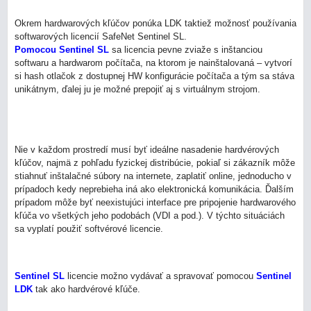
Okrem hardwarových kľúčov ponúka LDK taktiež možnosť používania
softwarových licencií SafeNet Sentinel SL.
Pomocou Sentinel SL
sa licencia pevne zviaže s inštanciou
softwaru a hardwarom počítača, na ktorom je nainštalovaná – vytvorí
si hash otlačok z dostupnej HW konfigurácie počítača a tým sa stáva
unikátnym, ďalej ju je možné prepojiť aj s virtuálnym strojom.
Nie v každom prostredí musí byť ideálne nasadenie hardvérových
kľúčov, najmä z pohľadu fyzickej distribúcie, pokiaľ si zákazník môže
stiahnuť inštalačné súbory na internete, zaplatiť online, jednoducho v
prípadoch kedy neprebieha iná ako elektronická komunikácia. Ďalším
prípadom môže byť neexistujúci interface pre pripojenie hardwarového
kľúča vo všetkých jeho podobách (VDI a pod.). V týchto situáciách
sa vyplatí použiť softvérové licencie.
Sentinel SL
licencie možno vydávať a spravovať pomocou
Sentinel
LDK
tak ako hardvérové kľúče.