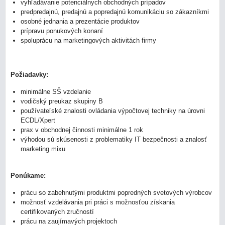
vyhľadávanie potenciálnych obchodných prípadov
predpredajnú, predajnú a popredajnú komunikáciu so zákazníkmi
osobné jednania a prezentácie produktov
prípravu ponukových konaní
spoluprácu na marketingových aktivitách firmy
Požiadavky:
minimálne SŠ vzdelanie
vodičský preukaz skupiny B
používateľské znalosti ovládania výpočtovej techniky na úrovni
ECDL/Xpert
prax v obchodnej činnosti minimálne 1 rok
výhodou sú skúsenosti z problematiky IT bezpečnosti a znalosť
marketing mixu
Ponúkame:
prácu so zabehnutými produktmi popredných svetových výrobcov
možnosť vzdelávania pri práci s možnosťou získania
certifikovaných zručností
prácu na zaujímavých projektoch