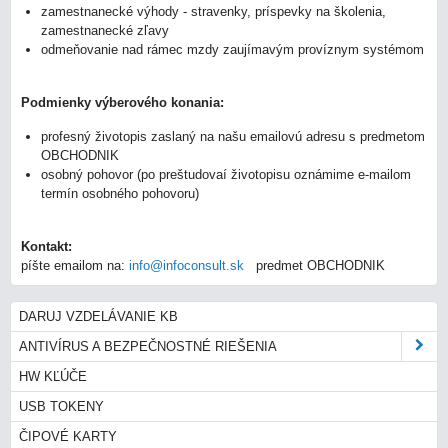
zamestnanecké výhody - stravenky, príspevky na školenia,
zamestnanecké zľavy
odmeňovanie nad rámec mzdy zaujímavým províznym systémom
Podmienky výberového konania:
profesný životopis zaslaný na našu emailovú adresu s predmetom
OBCHODNIK
osobný pohovor (po preštudovaí životopisu oznámime e-mailom
termín osobného pohovoru)
Kontakt:
píšte emailom na:
info@infoconsult.sk
predmet OBCHODNIK
DARUJ VZDELÁVANIE KB
ANTIVÍRUS A BEZPEČNOSTNÉ RIEŠENIA
HW KĽÚČE
USB TOKENY
ČIPOVÉ KARTY