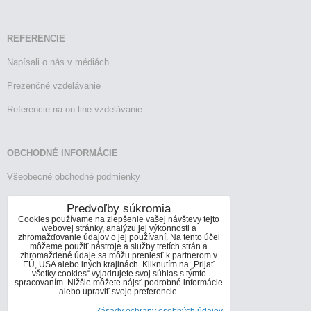
REFERENCIE
Napísali o nás v médiách
Prezenčné vzdelávanie
Referencie na on-line vzdelávanie
OBCHODNÉ INFORMÁCIE
Všeobecné obchodné podmienky
Reklamačný poriadok
Predvoľby súkromia
Cookies používame na zlepšenie vašej návštevy tejto
Vrátenie tovaru
webovej stránky, analýzu jej výkonnosti a
zhromažďovanie údajov o jej používaní. Na tento účel
môžeme použiť nástroje a služby tretích strán a
zhromaždené údaje sa môžu preniesť k partnerom v
EÚ, USA alebo iných krajinách. Kliknutím na „Prijať
KONTAKTY
všetky cookies“ vyjadrujete svoj súhlas s týmto
spracovaním. Nižšie môžete nájsť podrobné informácie
Informácie o kontaktoch
alebo upraviť svoje preferencie.