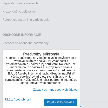
Napísali o nás v médiách
Prezenčné vzdelávanie
Referencie na on-line vzdelávanie
OBCHODNÉ INFORMÁCIE
Všeobecné obchodné podmienky
Reklamačný poriadok
Predvoľby súkromia
Cookies používame na zlepšenie vašej návštevy tejto
Vrátenie tovaru
webovej stránky, analýzu jej výkonnosti a
zhromažďovanie údajov o jej používaní. Na tento účel
môžeme použiť nástroje a služby tretích strán a
zhromaždené údaje sa môžu preniesť k partnerom v
EÚ, USA alebo iných krajinách. Kliknutím na „Prijať
KONTAKTY
všetky cookies“ vyjadrujete svoj súhlas s týmto
spracovaním. Nižšie môžete nájsť podrobné informácie
Informácie o kontaktoch
alebo upraviť svoje preferencie.
Zásady ochrany osobných údajov
info@infoconsult.sk
+421 905 272 066
Ukázať podrobnosti
Prijať všetky cookies
Predvoľby súkromia
Zásady ochrany osobných údajov