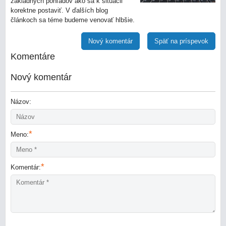
základných pohľadov ako sa k situácii
korektne postaviť. V ďalších blog
článkoch sa téme budeme venovať hlbšie.
Nový komentár
Späť na príspevok
Komentáre
Nový komentár
Názov:
*
Meno:
*
Komentár: