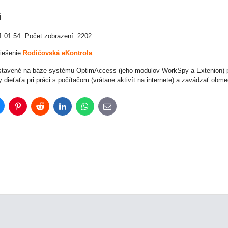
i
1:01:54
Počet zobrazení: 2202
riešenie
Rodičovská eKontrola
ostavené na báze systému OptimAccess (jeho modulov WorkSpy a Extenion) p
ty dieťaťa pri práci s počítačom (vrátane aktivít na internete) a zavádzať obm
luesky
Pinterest
Reddit
LinkedIn
WhatsApp
E-
mail