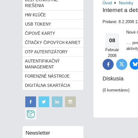
Úvod
Novinky
RIEŠENIA
Internet a det
HW KĽÚČE
Pridané: 8.2.2008 1
USB TOKENY
Nové 
ČIPOVÉ KARTY
08
ČÍTAČKY ČIPOVÝCH KARIET
.... p
aktivi
Február
OTP AUTENTIZÁTORY
2008
AUTENTIFIKAČNÝ
B
Twitter
Facebook
MANAGEMENT
FORENZNÉ NÁSTROJE
Diskusia
DIGITÁLNA SKARTÁCIA
(0 komentárov)
Newsletter