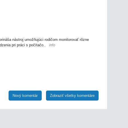
rináša nástroj umožňujúci rodičom monitorovať rôzne
edzenia pri práci s počítačo..
info
Nový komentár
Zobraziť všetky komentáre