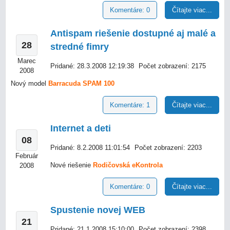
Komentáre: 0
Čítajte viac...
Antispam riešenie dostupné aj malé a
28
stredné fimry
Marec
Pridané: 28.3.2008 12:19:38
Počet zobrazení: 2175
2008
Nový model
Barracuda SPAM 100
Komentáre: 1
Čítajte viac...
Internet a deti
08
Pridané: 8.2.2008 11:01:54
Počet zobrazení: 2203
Február
Nové riešenie
Rodičovská eKontrola
2008
Komentáre: 0
Čítajte viac...
Spustenie novej WEB
21
Pridané: 21.1.2008 15:10:00
Počet zobrazení: 2398