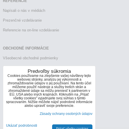
REFERENCIE
Napísali o nás v médiách
Prezenčné vzdelávanie
Referencie na on-line vzdelávanie
OBCHODNÉ INFORMÁCIE
Všeobecné obchodné podmienky
Reklamačný poriadok
Predvoľby súkromia
Cookies používame na zlepšenie vašej návštevy tejto
Vrátenie tovaru
webovej stránky, analýzu jej výkonnosti a
zhromažďovanie údajov o jej používaní. Na tento účel
môžeme použiť nástroje a služby tretích strán a
zhromaždené údaje sa môžu preniesť k partnerom v
EÚ, USA alebo iných krajinách. Kliknutím na „Prijať
KONTAKTY
všetky cookies“ vyjadrujete svoj súhlas s týmto
spracovaním. Nižšie môžete nájsť podrobné informácie
Informácie o kontaktoch
alebo upraviť svoje preferencie.
Zásady ochrany osobných údajov
info@infoconsult.sk
+421 905 272 066
Ukázať podrobnosti
Prijať všetky cookies