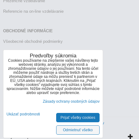
Prezenčné vzdelávanie
Referencie na on-line vzdelávanie
OBCHODNÉ INFORMÁCIE
Všeobecné obchodné podmienky
Reklamačný poriadok
Predvoľby súkromia
Cookies používame na zlepšenie vašej návštevy tejto
Vrátenie tovaru
webovej stránky, analýzu jej výkonnosti a
zhromažďovanie údajov o jej používaní. Na tento účel
môžeme použiť nástroje a služby tretích strán a
zhromaždené údaje sa môžu preniesť k partnerom v
EÚ, USA alebo iných krajinách. Kliknutím na „Prijať
KONTAKTY
všetky cookies“ vyjadrujete svoj súhlas s týmto
spracovaním. Nižšie môžete nájsť podrobné informácie
Informácie o kontaktoch
alebo upraviť svoje preferencie.
Zásady ochrany osobných údajov
info@infoconsult.sk
+421 905 272 066
Ukázať podrobnosti
Prijať všetky cookies
Predvoľby súkromia
Zásady ochrany osobných údajov
Odmietnuť všetko
Vytvorené pomocou:
BiznisWeb.sk