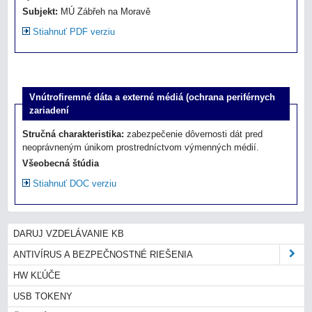
Subjekt:
MÚ Zábřeh na Moravě
Stiahnuť PDF verziu
Vnútrofiremné dáta a externé médiá (ochrana periférnych
zariadení
Stručná charakteristika:
zabezpečenie dôvernosti dát pred
neoprávneným únikom prostredníctvom výmenných médií.
Všeobecná štúdia
Stiahnuť DOC verziu
DARUJ VZDELÁVANIE KB
ANTIVÍRUS A BEZPEČNOSTNÉ RIEŠENIA
HW KĽÚČE
USB TOKENY